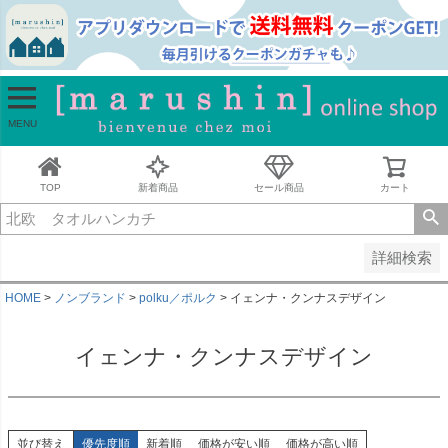
並び順
新着順
古い順
価格が安い順
MENU
価格が高い順
レビュー順
キーワードヒット順
TOP
新着商品
セール商品
カート
検索
詳細検索
HOME
ノンブランド
polku／ポルク
イェンナ・クンナスデザイン
イェンナ・クンナスデザイン
並び替え
優先度順
新着順
価格が安い順
価格が高い順