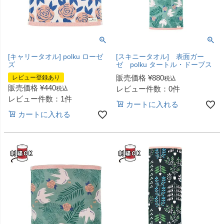
[キャリータオル] polku ローゼ
[スキニータオル] 表面ガー
ズ
ゼ polku タートル・ドーブス
販売価格
¥
880
レビュー登録あり
税込
販売価格
¥
440
レビュー件数：0件
税込
レビュー件数：1件
カートに入れる
カートに入れる