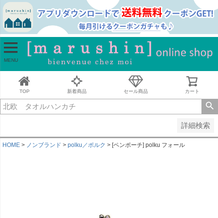
並び順
新着順
古い順
価格が安い順
MENU
価格が高い順
レビュー順
キーワードヒット順
TOP
新着商品
セール商品
カート
検索
詳細検索
HOME
ノンブランド
polku／ポルク
[ペンポーチ] polku フォール