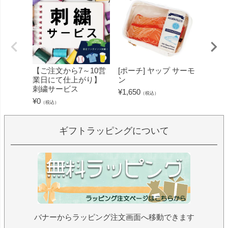
【ご注文から7～10営
[ポーチ] ヤップ サーモ
[フェ
業日にて仕上がり】
ン
ミン 
刺繍サービス
ープル
¥
1,650
（税込）
¥
0
¥
1,430
（税込）
ギフトラッピングについて
バナーからラッピング注文画面へ移動できます