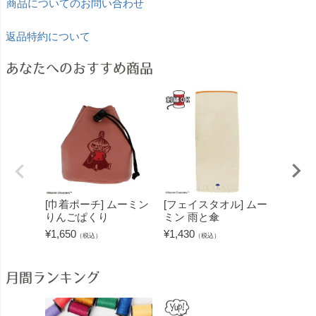
商品についてのお問い合わせ
返品特約について
あなたへのおすすめ商品
[巾着ポーチ] ムーミン
[フェイスタオル] ムー
[トー
りんごぱくり
ミン 雨と傘
ン 踊
¥
1,650
¥
1,430
¥
3,850
（税込）
（税込）
月間ランキング