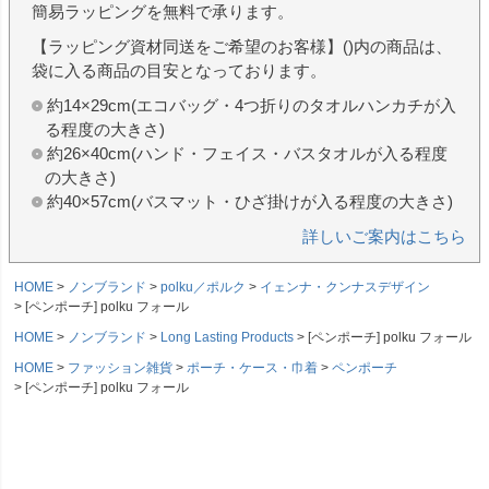
簡易ラッピングを無料で承ります。
【ラッピング資材同送をご希望のお客様】()内の商品は、
袋に入る商品の目安となっております。
約14×29cm(エコバッグ・4つ折りのタオルハンカチが入
る程度の大きさ)
約26×40cm(ハンド・フェイス・バスタオルが入る程度
の大きさ)
約40×57cm(バスマット・ひざ掛けが入る程度の大きさ)
詳しいご案内はこちら
HOME
ノンブランド
polku／ポルク
イェンナ・クンナスデザイン
[ペンポーチ] polku フォール
HOME
ノンブランド
Long Lasting Products
[ペンポーチ] polku フォール
HOME
ファッション雑貨
ポーチ・ケース・巾着
ペンポーチ
[ペンポーチ] polku フォール