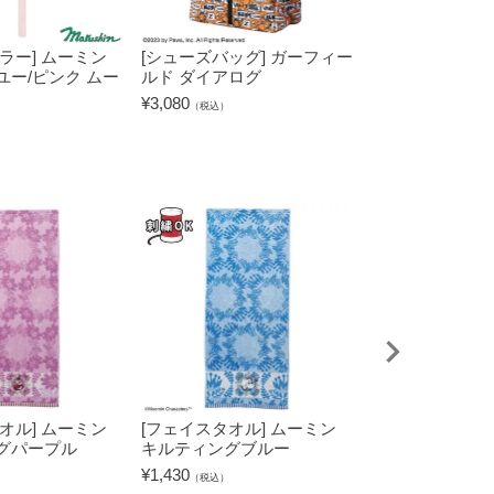
ラー] ムーミン
[シューズバッグ] ガーフィー
[シューズバッグ
ユー/ピンク ムー
ルド ダイアログ
ネイビーエレガ
¥
3,080
¥
1,100
（税込）
（税込）
オル] ムーミン
[フェイスタオル] ムーミン
[タブレットケー
グパープル
キルティングブルー
キャラクターズ
グリーン
¥
1,430
（税込）