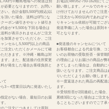
)1,700円※離島地域への発送は別
お電話(Tell:052-793-1628)
りが必要となりますので、お問い
願い致します。メールでのキャ
さい。合計金額5,500円(税込)以
け付けておりませんのでご注意
文を頂いた場合、送料は0円にな
ご注文から30分以内であればマ
※クーポン値引きやセット値引き
りキャンセル依頼が可能でござ
代金が￥5,500を下回る場合は
発送準備に入った場合は原則キ
上送料が表示されませんがご注文
可となります。
料を加算させていただくか、ご注
ャンセルし5,500円以上の商品
■発送後のキャンセルについて
度ご注文いただくかメールにて確
お客様都合による代金引換、コ
いただきます。※沖縄・離島は対
いのお荷物の受取拒否・保管期
ります。また、配送後の住所変更
の理由によりお届けの商品が弊
送料が発生した場合お客様負担と
きてしまった場合は、自動的に
。
扱いとなります。ご注文商品は
りいただくようお願い致します
いて
※一度返送された商品の再配達
ら3～4営業日以内に発送いたし
ます。
※受領拒否が2回連続した場合
の指定がない場合、最短日のお届
累積3回になった場合はご注文
ます。
ることもございますのでご了承
でのご注文につきましては原則、