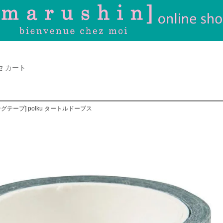
タオル
並び順
新着順
古い順
価格が
キーワードヒット順
検索
カート
検索
グテープ] polku タートルドーブス