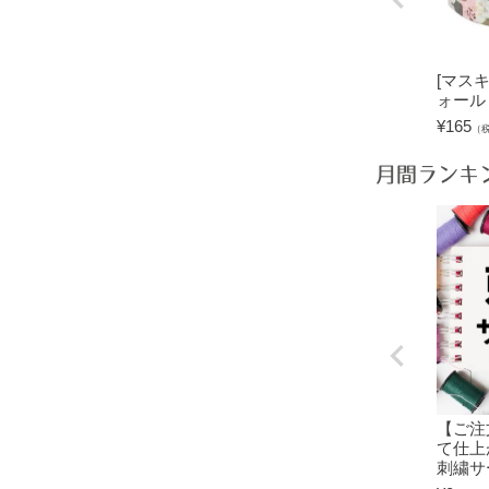
[マスキ
ォール
¥
165
（
月間ランキ
【ご注
て仕上
刺繍サ