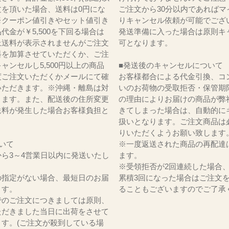
文を頂いた場合、送料は0円にな
ご注文から30分以内であればマ
※クーポン値引きやセット値引き
りキャンセル依頼が可能でござ
代金が￥5,500を下回る場合は
発送準備に入った場合は原則キ
上送料が表示されませんがご注文
可となります。
料を加算させていただくか、ご注
ャンセルし5,500円以上の商品
■発送後のキャンセルについて
度ご注文いただくかメールにて確
お客様都合による代金引換、コ
いただきます。※沖縄・離島は対
いのお荷物の受取拒否・保管期
ります。また、配送後の住所変更
の理由によりお届けの商品が弊
送料が発生した場合お客様負担と
きてしまった場合は、自動的に
。
扱いとなります。ご注文商品は
りいただくようお願い致します
いて
※一度返送された商品の再配達
ら3～4営業日以内に発送いたし
ます。
※受領拒否が2回連続した場合
の指定がない場合、最短日のお届
累積3回になった場合はご注文
ます。
ることもございますのでご了承
でのご注文につきましては原則、
ただきました当日に出荷をさせて
ます。(ご注文が殺到している場