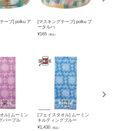
ープ] polku ア
[マスキングテープ] polku プ
[マスキングテープ]
ータルハ
ッツァ
¥
165
¥
165
（税込）
（税込）
オル] ムーミン
[フェイスタオル] ムーミン
[タブレットケー
グパープル
キルティングブルー
キャラクターズ
グリーン
¥
1,430
（税込）