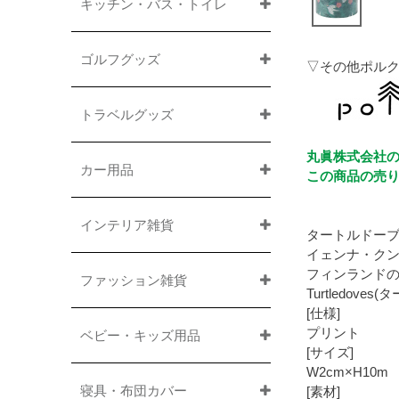
キッチン・バス・トイレ
ゴルフグッズ
▽その他ポル
トラベルグッズ
丸眞株式会社の
カー用品
この商品の売
インテリア雑貨
タートルドー
イェンナ・ク
フィンランド
ファッション雑貨
Turtledo
[仕様]
プリント
ベビー・キッズ用品
[サイズ]
W2cm×H10m
寝具・布団カバー
[素材]