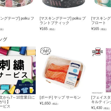
ングテープ] polku フ
[マスキングテープ] polku プ
[マスキングテ
ラントブティック
フロート
¥
165
¥
165
税込）
（税込）
（税込）
ング
文から7～10営業日に
[ポーチ] ヤップ サーモン
[フェイスタ
がり】
キルティン
¥
1,650
（税込）
ービス
¥
1,430
（税込）