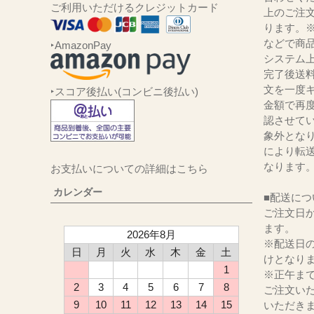
ご利用いただけるクレジットカード
上のご注
ります。
などで商品
‣AmazonPay
システム
完了後送
文を一度キ
‣スコア後払い(コンビニ後払い)
金額で再
認させて
象外とな
により転
なります
お支払いについての詳細はこちら
カレンダー
■配送につ
ご注文日か
ます。
2026年8月
※配送日
日
月
火
水
木
金
土
けとなり
1
※正午ま
2
3
4
5
6
7
8
ご注文い
9
10
11
12
13
14
15
いただき