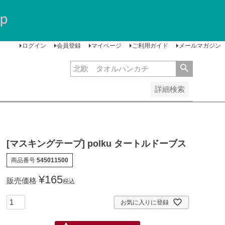
安い順
価格が高い順
レビュー順
ログイン
会員登録
マイページ
ご利用ガイド
メールマガジン
詳細検索
[マスキングテープ] polku タートルドーブス
商品番号
545011500
¥
165
販売価格
税込
お気に入りに登録