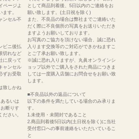
イページよ
として商品到着後、5日以内のご連絡をお
います。
願い致します。(土日祝を除く)
ャンセル不
また、不良品の場合は弊社までご連絡いた
だく際に不良個所の写真をお送りいただき
ますようお願いしております。
お写真のご協力を頂けない場合、誠に恐れ
ンビニ後払
入ります交換等のご対応ができかねますこ
限切れなど
とご了承お願い致します。
社に戻って
※誠に恐れ入りますが、丸眞オンラインシ
キャンセル
ョップ以外でご購入をされた商品につきま
必ずお受取
しては一度購入店舗にお問合せをお願い致
。
します。
は致しかね
■不良品以外の返品について
、あるいは
以下の条件を満たしている場合のみ承りま
をお断りす
す。
ください。
1.未使用・未開封であること
2.商品到着後5日以内(土日祝を除く)に当社
受付窓口への事前連絡をいただいているこ
と