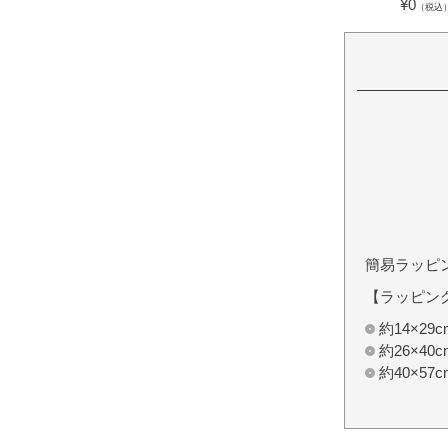
¥
0
（税込
簡易ラッピ
【ラッピン
約14×2
約26×4
約40×5