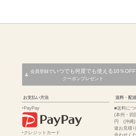
いつでも何度でも使える10％OFF
会員登録で
クーポンプレゼント
お支払い方法
送料・配
‣PayPay
■送
(本州・四国
円 (沖縄
途お見積
‣クレジットカード
合わせくだ