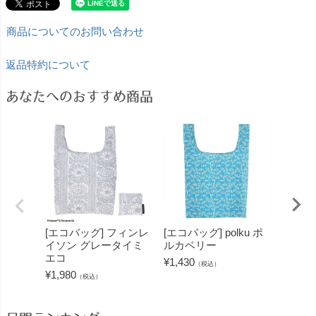
商品についてのお問い合わせ
返品特約について
あなたへのおすすめ商品
[エコバッグ] フィンレ
[エコバッグ] polku ポ
[ポー
イソン グレータイミ
ルカベリー
グ] 
エコ
のナン
¥
1,430
（税込）
¥
1,980
¥
2,200
（税込）