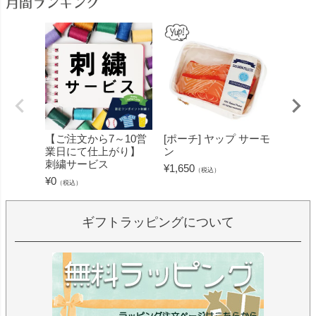
月間ランキング
【ご注文から7～10営
[ポーチ] ヤップ サーモ
[フェ
業日にて仕上がり】
ン
ミン 
刺繍サービス
ープル
¥
1,650
（税込）
¥
0
¥
1,430
（税込）
ギフトラッピングについて