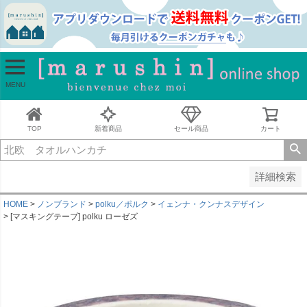
並び順
新着順
古い順
価格が安い順
MENU
価格が高い順
レビュー順
キーワードヒット順
TOP
新着商品
セール商品
カート
検索
詳細検索
HOME
ノンブランド
polku／ポルク
イェンナ・クンナスデザイン
[マスキングテープ] polku ローゼズ