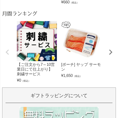
¥
660
¥
1,650
（税込）
月間ランキング
【ご注文から7～10営
[ポーチ] ヤップ サーモ
[フェ
業日にて仕上がり】
ン
ミン 
刺繍サービス
ープル
¥
1,650
（税込）
¥
0
¥
1,430
（税込）
ギフトラッピングについて