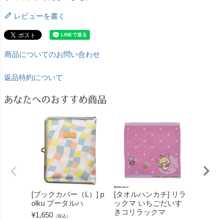
レビューを書く
商品についてのお問い合わせ
返品特約について
あなたへのおすすめ商品
[ブックカバー（L）] p
[タオルハンカチ] リラ
[エコ
olku プータルハ
ックマ いちごだいす
ド ユ
きコリラックマ
ズ
¥
1,650
（税込）