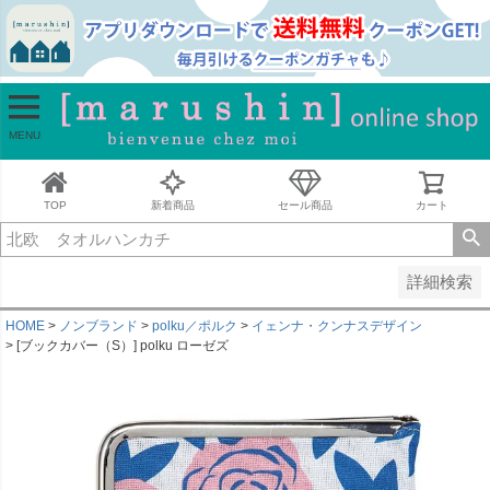
並び順
新着順
古い順
価格が安い順
MENU
価格が高い順
レビュー順
キーワードヒット順
TOP
新着商品
セール商品
カート
検索
詳細検索
HOME
ノンブランド
polku／ポルク
イェンナ・クンナスデザイン
[ブックカバー（S）] polku ローゼズ