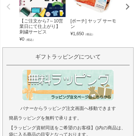
【ご注文から7～10営
[ポーチ] ヤップ サーモ
[フェ
業日にて仕上がり】
ン
ミン 
刺繍サービス
ープル
¥
1,650
（税込）
¥
0
¥
1,430
（税込）
ギフトラッピングについて
バナーからラッピング注文画面へ移動できます
簡易ラッピングを無料で承ります。
【ラッピング資材同送をご希望のお客様】()内の商品は、
袋に入る商品の目安となっております。