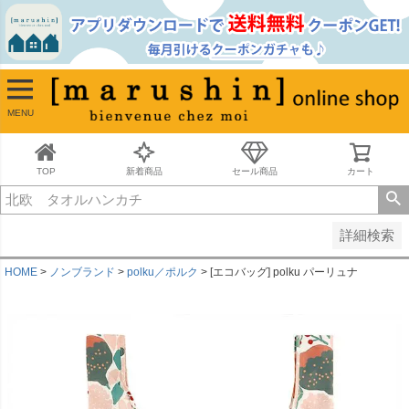
並び順
新着順
古い順
価格が安い順
MENU
価格が高い順
レビュー順
キーワードヒット順
TOP
新着商品
セール商品
カート
検索
詳細検索
HOME
ノンブランド
polku／ポルク
[エコバッグ] polku パーリュナ