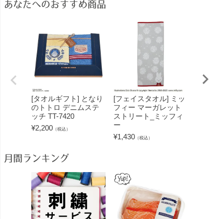
あなたへのおすすめ商品
[タオルギフト] となり
[フェイスタオル] ミッ
[タオ
のトトロ デニムステ
フィー マーガレット
ィー 
ッチ TT-7420
ストリート_ミッフィ
¥
4,950
ー
¥
2,200
（税込）
¥
1,430
（税込）
月間ランキング