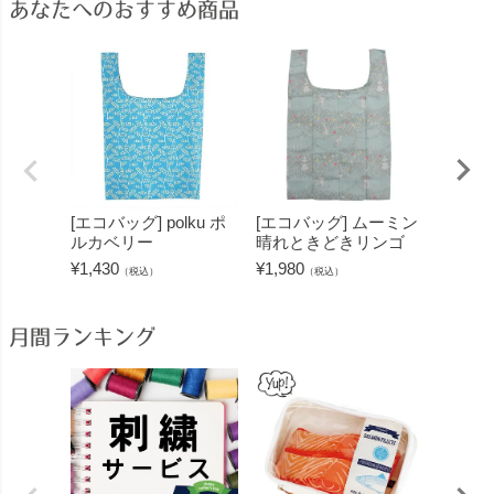
あなたへのおすすめ商品
[エコバッグ] polku ポ
[エコバッグ] ムーミン
[エコバッ
ルカベリー
晴れときどきリンゴ
ォール
¥
1,430
¥
1,980
¥
1,430
（税込）
（税込）
月間ランキング