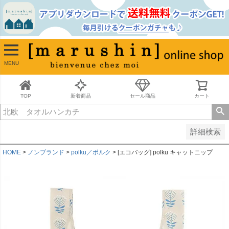
並び順
新着順
古い順
価格が安い順
MENU
価格が高い順
レビュー順
キーワードヒット順
TOP
新着商品
セール商品
カート
検索
詳細検索
HOME
ノンブランド
polku／ポルク
[エコバッグ] polku キャットニップ