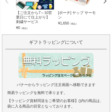
【ご注文から7～10営
[ポーチ] ヤップ サーモ
[フェ
業日にて仕上がり】
ン
ミン 
刺繍サービス
ープル
¥
1,650
（税込）
¥
0
¥
1,430
（税込）
ギフトラッピングについて
バナーからラッピング注文画面へ移動できます
簡易ラッピングを無料で承ります。
【ラッピング資材同送をご希望のお客様】()内の商品は、
袋に入る商品の目安となっております。