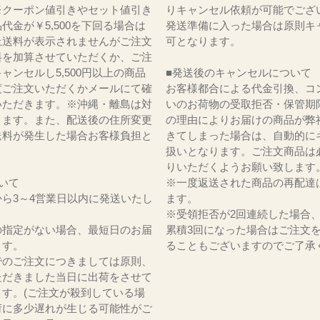
※クーポン値引きやセット値引き
りキャンセル依頼が可能でござ
代金が￥5,500を下回る場合は
発送準備に入った場合は原則キ
上送料が表示されませんがご注文
可となります。
料を加算させていただくか、ご注
ャンセルし5,500円以上の商品
■発送後のキャンセルについて
度ご注文いただくかメールにて確
お客様都合による代金引換、コ
いただきます。※沖縄・離島は対
いのお荷物の受取拒否・保管期
ります。また、配送後の住所変更
の理由によりお届けの商品が弊
送料が発生した場合お客様負担と
きてしまった場合は、自動的に
。
扱いとなります。ご注文商品は
りいただくようお願い致します
いて
※一度返送された商品の再配達
ら3～4営業日以内に発送いたし
ます。
※受領拒否が2回連続した場合
の指定がない場合、最短日のお届
累積3回になった場合はご注文
ます。
ることもございますのでご了承
でのご注文につきましては原則、
ただきました当日に出荷をさせて
ます。(ご注文が殺到している場
荷に多少遅れが生じる可能性がご