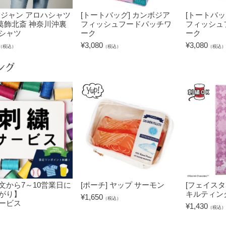
ラジャン アロハシャツ
[トートバッグ] カンボジア
[トートバッ
 葛飾北斎 神奈川沖裏
フィッシュフードパッチワ
フィッシュ
シャツ
ーク
ーク
¥
3,080
¥
3,080
（税込）
（税込）
（税込）
ング
文から7～10営業日に
[ポーチ] ヤップ サーモン
[フェイスタ
がり】
キルティン
¥
1,650
（税込）
ービス
¥
1,430
（税込）
）