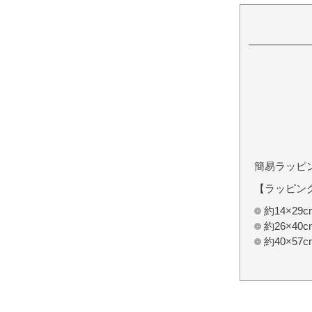
簡易ラッピ
【ラッピン
約14×2
約26×4
約40×5