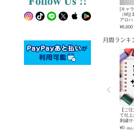
[キャ
（M)]
アロハ
¥
6,600
月間ランキ
【ご注
て仕上
刺繍サ
¥
0
（税込