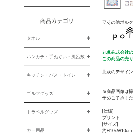
商品カテゴリ
▽その他ポル
タオル
丸眞株式会社の
ハンカチ・手ぬぐい・風呂敷
この商品の売
北欧のデザイ
キッチン・バス・トイレ
※商品画像は
ゴルフグッズ
予めご了承く
[仕様]
トラベルグッズ
プリント
[サイズ]
カー用品
約H10xW10cm