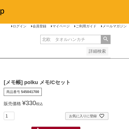
安い順
価格が高い順
レビュー順
ログイン
会員登録
マイページ
ご利用ガイド
メールマガジン
詳細検索
[メモ帳] polku メモ/Cセット
商品番号
545041700
¥
330
販売価格
税込
お気に入りに登録