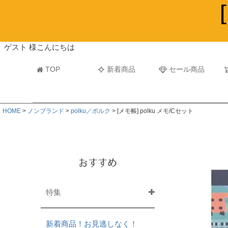
ビーチタオル・レジャーバスタオル
マフラー
ゲスト 様こんにちは
TOP
新着商品
セール商品
HOME
ノンブランド
polku／ポルク
[メモ帳] polku メモ/Cセット
おすすめ
特集
新着商品！お見逃しなく！