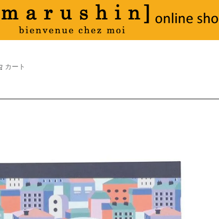
タオル
並び順
新着順
古い順
価格が
キーワードヒット順
検索
カート
検索