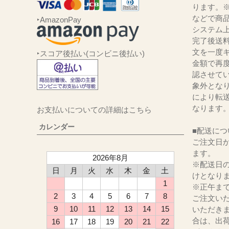
ります。
などで商品
‣AmazonPay
システム
完了後送
文を一度キ
‣スコア後払い(コンビニ後払い)
金額で再
認させて
象外とな
により転
なります
お支払いについての詳細はこちら
カレンダー
■配送につ
ご注文日か
ます。
2026年8月
※配送日
日
月
火
水
木
金
土
けとなり
1
※正午ま
2
3
4
5
6
7
8
ご注文い
9
10
11
12
13
14
15
いただき
合は、出
16
17
18
19
20
21
22