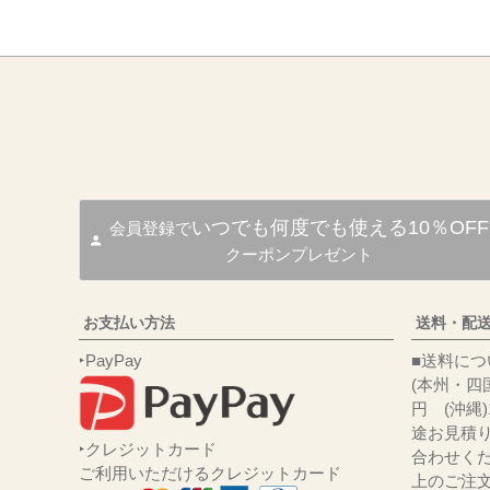
いつでも何度でも使える10％OFF
会員登録で
クーポンプレゼント
お支払い方法
送料・配
‣PayPay
■送
(本州・四国
円 (沖縄
途お見積
‣クレジットカード
合わせくだ
ご利用いただけるクレジットカード
上のご注