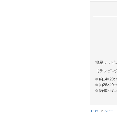
簡易ラッピ
【ラッピン
約14×2
約26×4
約40×5
HOME
ベビー・