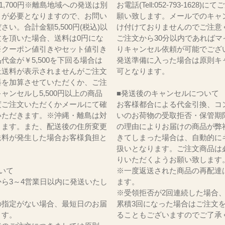
)1,700円※離島地域への発送は別
お電話(Tell:052-793-1628)
りが必要となりますので、お問い
願い致します。メールでのキャ
さい。合計金額5,500円(税込)以
け付けておりませんのでご注意
文を頂いた場合、送料は0円にな
ご注文から30分以内であればマ
※クーポン値引きやセット値引き
りキャンセル依頼が可能でござ
代金が￥5,500を下回る場合は
発送準備に入った場合は原則キ
上送料が表示されませんがご注文
可となります。
料を加算させていただくか、ご注
ャンセルし5,500円以上の商品
■発送後のキャンセルについて
度ご注文いただくかメールにて確
お客様都合による代金引換、コ
いただきます。※沖縄・離島は対
いのお荷物の受取拒否・保管期
ります。また、配送後の住所変更
の理由によりお届けの商品が弊
送料が発生した場合お客様負担と
きてしまった場合は、自動的に
。
扱いとなります。ご注文商品は
りいただくようお願い致します
いて
※一度返送された商品の再配達
ら3～4営業日以内に発送いたし
ます。
※受領拒否が2回連続した場合
の指定がない場合、最短日のお届
累積3回になった場合はご注文
ます。
ることもございますのでご了承