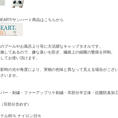
HEART/サンハート商品はこちらから
ンのプールやお風呂上り等に大活躍なキャップタオルです。
を施してあるので、嫌な臭いを防ぎ、繊維上の細菌の繁殖を抑制。
心してお使い頂けます。
撮影時の光や角度により、実物の色味と異なって見える場合がござ
ださいませ。
イバー・刺繍・ファーアップリケ刺繍・耳部分半立体・抗菌防臭加
cm（耳部分含めず）
テル85％ ナイロン15％