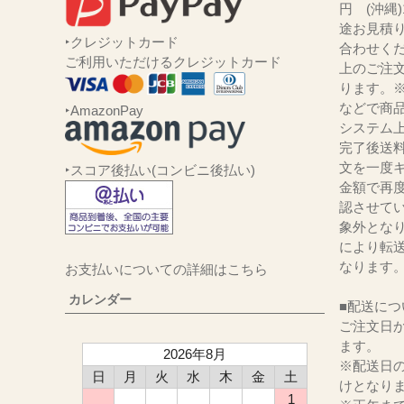
円 (沖縄
途お見積
‣クレジットカード
合わせくだ
ご利用いただけるクレジットカード
上のご注
ります。
などで商品
‣AmazonPay
システム
完了後送
文を一度キ
‣スコア後払い(コンビニ後払い)
金額で再
認させて
象外とな
により転
なります
お支払いについての詳細はこちら
カレンダー
■配送につ
ご注文日か
ます。
2026年8月
※配送日
日
月
火
水
木
金
土
けとなり
1