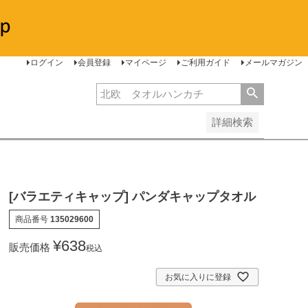
安い順
価格が高い順
レビュー順
ログイン
会員登録
マイページ
ご利用ガイド
メールマガジン
詳細検索
[バラエティキャップ] パンダキャップタオル
商品番号
135029600
¥
638
販売価格
税込
お気に入りに登録