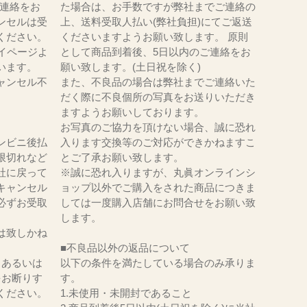
にてご連絡をお
た場合は、お手数ですが弊社までご連絡の
ンセルは受
上、送料受取人払い(弊社負担)にてご返送
ください。
くださいますようお願い致します。 原則
イページよ
として商品到着後、5日以内のご連絡をお
います。
願い致します。(土日祝を除く)
ャンセル不
また、不良品の場合は弊社までご連絡いた
だく際に不良個所の写真をお送りいただき
ますようお願いしております。
お写真のご協力を頂けない場合、誠に恐れ
ンビニ後払
入ります交換等のご対応ができかねますこ
限切れなど
とご了承お願い致します。
社に戻って
※誠に恐れ入りますが、丸眞オンラインシ
キャンセル
ョップ以外でご購入をされた商品につきま
必ずお受取
しては一度購入店舗にお問合せをお願い致
。
します。
は致しかね
■不良品以外の返品について
、あるいは
以下の条件を満たしている場合のみ承りま
をお断りす
す。
ください。
1.未使用・未開封であること