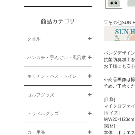
商品カテゴリ
▽その他SUN 
タオル
パンダデザイ
ハンカチ・手ぬぐい・風呂敷
抗菌防臭加工
お子様にも安
キッチン・バス・トイレ
※商品画像は
予めご了承く
ゴルフグッズ
[仕様]
マイクロファ
[サイズ]
トラベルグッズ
約W20×H23
[素材]
カー用品
本体：ポリエス