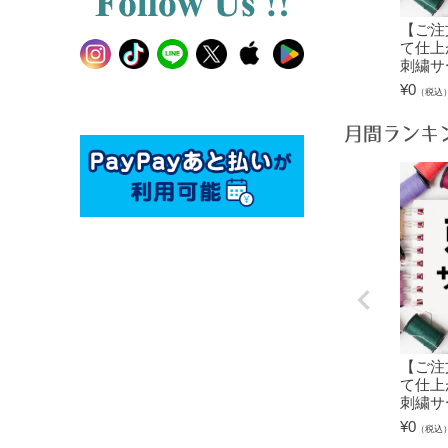
【ご注
て仕上
刺繍サ
¥
0
（税込
月間ランキ
【ご注
て仕上
刺繍サ
¥
0
（税込