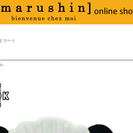
タオル
並び順
新着順
古い順
価格が
キーワードヒット順
検索
カート
検索
オル