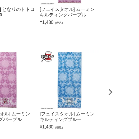
] となりのトトロ
[フェイスタオル] ムーミン
[エコバッグ] yu
き
キルティングパープル
ーナイト
¥
1,430
¥
1,650
（税込）
（税込）
オル] ムーミン
[フェイスタオル] ムーミン
[タブレットケー
グパープル
キルティングブルー
キャラクターズ
グリーン
¥
1,430
（税込）
¥
2,530
（税込）