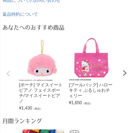
商品についてのお問い合わせ
返品特約について
あなたへのおすすめ商品
[ポーチ] マイスイート
[プールバッグ] ハロー
[ポーチ
ピアノ フェイスポー
キティ ぷるしゅわチ
ェイス
チ/マイスイートピア
ェリー
ッコ
ノ
¥
1,650
¥
1,430
（税込）
¥
1,430
（税込）
月間ランキング