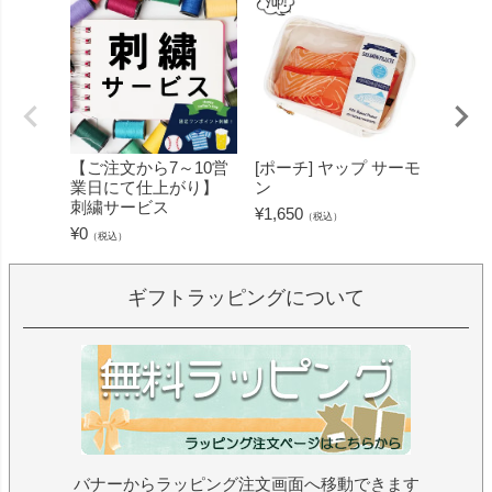
【ご注文から7～10営
[ポーチ] ヤップ サーモ
[フェ
業日にて仕上がり】
ン
ミン 
刺繍サービス
ープル
¥
1,650
（税込）
¥
0
¥
1,430
（税込）
ギフトラッピングについて
バナーからラッピング注文画面へ移動できます