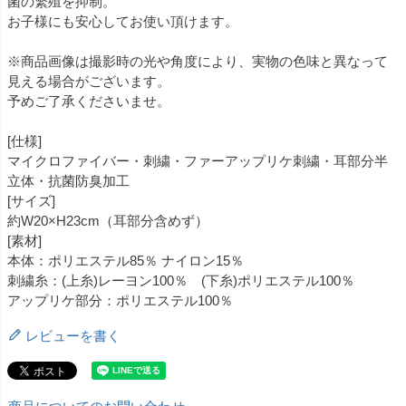
菌の繁殖を抑制。
お子様にも安心してお使い頂けます。
※商品画像は撮影時の光や角度により、実物の色味と異なって
見える場合がございます。
予めご了承くださいませ。
[仕様]
マイクロファイバー・刺繍・ファーアップリケ刺繍・耳部分半
立体・抗菌防臭加工
[サイズ]
約W20×H23cm（耳部分含めず）
[素材]
本体：ポリエステル85％ ナイロン15％
刺繍糸：(上糸)レーヨン100％ (下糸)ポリエステル100％
アップリケ部分：ポリエステル100％
レビューを書く