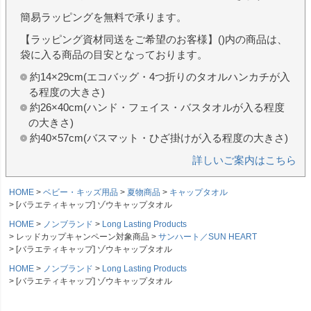
簡易ラッピングを無料で承ります。
【ラッピング資材同送をご希望のお客様】()内の商品は、
袋に入る商品の目安となっております。
約14×29cm(エコバッグ・4つ折りのタオルハンカチが入
る程度の大きさ)
約26×40cm(ハンド・フェイス・バスタオルが入る程度
の大きさ)
約40×57cm(バスマット・ひざ掛けが入る程度の大きさ)
詳しいご案内はこちら
HOME
ベビー・キッズ用品
夏物商品
キャップタオル
[バラエティキャップ] ゾウキャップタオル
HOME
ノンブランド
Long Lasting Products
レッドカップキャンペーン対象商品
サンハート／SUN HEART
[バラエティキャップ] ゾウキャップタオル
HOME
ノンブランド
Long Lasting Products
[バラエティキャップ] ゾウキャップタオル