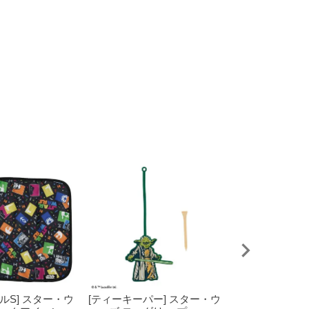
ルS] スター・ウ
[ティーキーパー] スター・ウ
[手ぬぐい] ス