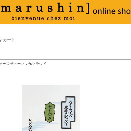
タオル
並び順
新着順
古い順
価格が
キーワードヒット順
検索
カート
検索
ウォーズ チューバッカ/クラウド