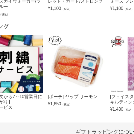
スカイウォーカー/ラ
レッド・ガード/ストロング
ォーズ フ
ルー
¥
1,100
¥
1,100
（税込）
（税込）
（税込）
ング
文から7～10営業日に
[ポーチ] ヤップ サーモン
[フェイスタ
がり】
キルティン
¥
1,650
（税込）
ービス
¥
1,430
（税込）
）
ギフトラッピングにつ