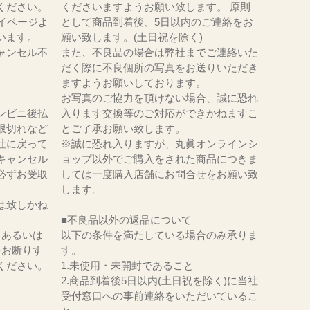
ください。
くださいますようお願い致します。 原則
イページよ
として商品到着後、5日以内のご連絡をお
います。
願い致します。(土日祝を除く)
ャンセル不
また、不良品の場合は弊社までご連絡いた
だく際に不良個所の写真をお送りいただき
ますようお願いしております。
お写真のご協力を頂けない場合、誠に恐れ
ンビニ後払
入ります交換等のご対応ができかねますこ
限切れなど
とご了承お願い致します。
社に戻って
※誠に恐れ入りますが、丸眞オンラインシ
キャンセル
ョップ以外でご購入をされた商品につきま
必ずお受取
しては一度購入店舗にお問合せをお願い致
。
します。
は致しかね
■不良品以外の返品について
、あるいは
以下の条件を満たしている場合のみ承りま
をお断りす
す。
ください。
1.未使用・未開封であること
2.商品到着後5日以内(土日祝を除く)に当社
受付窓口への事前連絡をいただいているこ