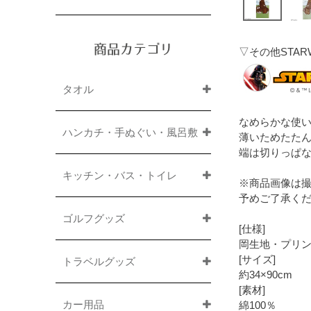
商品カテゴリ
▽その他STA
タオル
なめらかな使い
ハンカチ・手ぬぐい・風呂敷
薄いためたた
端は切りっぱ
キッチン・バス・トイレ
※商品画像は
予めご了承く
ゴルフグッズ
[仕様]
岡生地・プリ
[サイズ]
トラベルグッズ
約34×90cm
[素材]
カー用品
綿100％