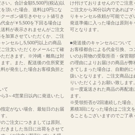
さい。合計金額5,500円(税込)以
け付けておりませんのでご注意
文を頂いた場合、送料は0円にな
ご注文から30分以内であればマ
※クーポン値引きやセット値引き
りキャンセル依頼が可能でござ
代金が￥5,500を下回る場合は
発送準備に入った場合は原則キ
上送料が表示されませんがご注文
可となります。
料を加算させていただくか、ご注
ャンセルし5,500円以上の商品
■発送後のキャンセルについて
度ご注文いただくかメールにて確
お客様都合による代金引換、コ
いただきます。※沖縄・離島は対
いのお荷物の受取拒否・保管期
ります。また、配送後の住所変更
の理由によりお届けの商品が弊
送料が発生した場合お客様負担と
きてしまった場合は、自動的に
。
扱いとなります。ご注文商品は
りいただくようお願い致します
いて
※一度返送された商品の再配達
ら3～4営業日以内に発送いたし
ます。
※受領拒否が2回連続した場合
の指定がない場合、最短日のお届
累積3回になった場合はご注文
ます。
ることもございますのでご了承
でのご注文につきましては原則、
ただきました当日に出荷をさせて