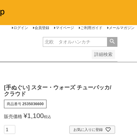
安い順
価格が高い順
レビュー順
ログイン
会員登録
マイページ
ご利用ガイド
メールマガジン
詳細検索
[手ぬぐい] スター・ウォーズ チューバッカ/
クラウド
商品番号
2535036600
¥
1,100
販売価格
税込
お気に入りに登録