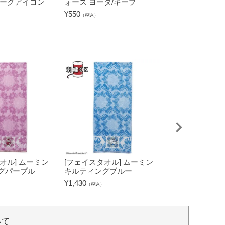
レークアイコン
ォーズ ヨーダ/キープ
カイロ・レン/武
¥
550
¥
1,100
（税込）
（税込）
オル] ムーミン
[フェイスタオル] ムーミン
[タブレットケー
グパープル
キルティングブルー
キャラクターズ
グリーン
¥
1,430
（税込）
¥
2,530
（税込）
いて