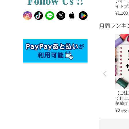
レイ・
イトブ
¥
1,100
月間ランキ
【ご注
て仕上
刺繍サ
¥
0
（税込