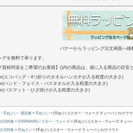
バナーからラッピング注文画面へ移
ングを無料で承ります。
グ資材同送をご希望のお客様】()内の商品は、袋に入る商品の目安
9cm(エコバッグ・4つ折りのタオルハンカチが入る程度の大きさ)
0cm(ハンド・フェイス・バスタオルが入る程度の大きさ)
7cm(バスマット・ひざ掛けが入る程度の大きさ)
・手ぬぐい・風呂敷
手ぬぐい
[手ぬぐい] スター・ウォーズ チューバッカ/クラ
の日特集
STARWARS／スター・ウォーズ
[手ぬぐい] スター・ウォーズ チュー
の日特集
手ぬぐい
[手ぬぐい] スター・ウォーズ チューバッカ/クラウド