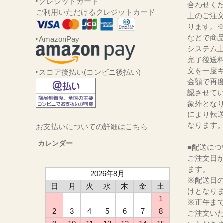
‣クレジットカード
合わせくだ
ご利用いただけるクレジットカード
上のご注
ります。
などで商品
‣AmazonPay
システム
完了後送
文を一度キ
‣スコア後払い(コンビニ後払い)
金額で再
認させて
象外とな
により転
なります
お支払いについての詳細はこちら
カレンダー
■配送につ
ご注文日か
ます。
2026年8月
※配送日
日
月
火
水
木
金
土
けとなり
1
※正午ま
2
3
4
5
6
7
8
ご注文い