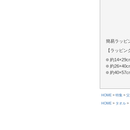
簡易ラッピ
【ラッピン
約14×2
約26×4
約40×5
HOME
特集
父
HOME
タオル