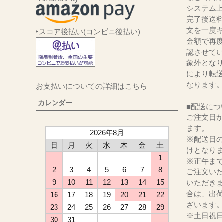
システム
完了後送
文を一度キ
‣スコア後払い(コンビニ後払い)
金額で再
認させて
象外とな
により転
なります
お支払いについての詳細はこちら
カレンダー
■配送につ
ご注文日か
ます。
2026年8月
※配送日
日
月
火
水
木
金
土
けとなり
1
※正午ま
2
3
4
5
6
7
8
ご注文い
9
10
11
12
13
14
15
いただき
合は、出
16
17
18
19
20
21
22
ざいます
23
24
25
26
27
28
29
※土日祝
30
31