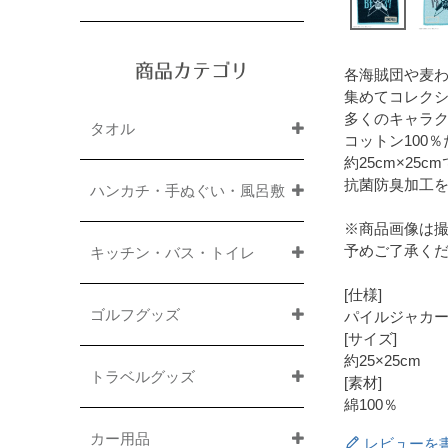
商品カテゴリ
各海賊団や麦
集めてコレク
多くのキャラ
タオル
コットン100
約25cm×2
抗菌防臭加工
ハンカチ・手ぬぐい・風呂敷
※商品画像は
予めご了承く
キッチン・バス・トイレ
[仕様]
ゴルフグッズ
パイルジャカ
[サイズ]
約25×25cm
トラベルグッズ
[素材]
綿100％
カー用品
レビューを