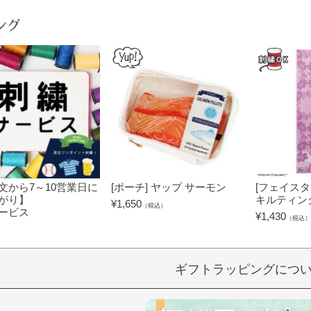
ング
文から7～10営業日に
[ポーチ] ヤップ サーモン
[フェイスタ
がり】
キルティン
¥
1,650
（税込）
ービス
¥
1,430
（税込）
）
ギフトラッピングにつ