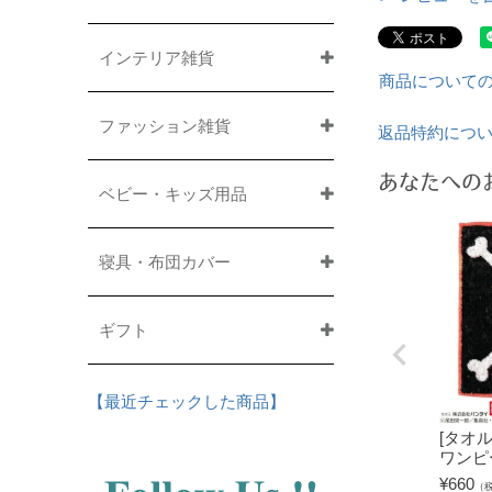
インテリア雑貨
商品について
ファッション雑貨
返品特約につ
あなたへの
ベビー・キッズ用品
寝具・布団カバー
ギフト
【最近チェックした商品】
[タオ
ワンピ
¥
660
（