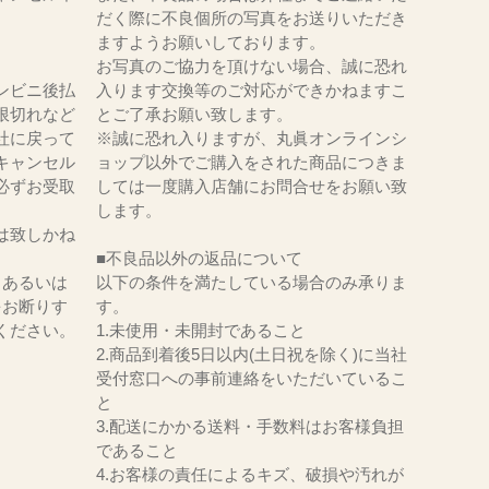
だく際に不良個所の写真をお送りいただき
ますようお願いしております。
お写真のご協力を頂けない場合、誠に恐れ
ンビニ後払
入ります交換等のご対応ができかねますこ
限切れなど
とご了承お願い致します。
社に戻って
※誠に恐れ入りますが、丸眞オンラインシ
キャンセル
ョップ以外でご購入をされた商品につきま
必ずお受取
しては一度購入店舗にお問合せをお願い致
。
します。
は致しかね
■不良品以外の返品について
、あるいは
以下の条件を満たしている場合のみ承りま
をお断りす
す。
ください。
1.未使用・未開封であること
2.商品到着後5日以内(土日祝を除く)に当社
受付窓口への事前連絡をいただいているこ
と
3.配送にかかる送料・手数料はお客様負担
であること
4.お客様の責任によるキズ、破損や汚れが