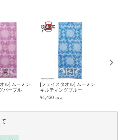
オル] ムーミン
[フェイスタオル] ムーミン
[タブレットケー
グパープル
キルティングブルー
キャラクターズ
グリーン
¥
1,430
（税込）
¥
2,530
（税込）
いて