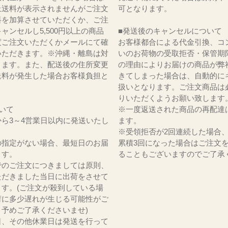
上送料が表示されませんがご注文
可となります。
料を加算させていただくか、ご注
ャンセルし5,500円以上の商品
■発送後のキャンセルについて
度ご注文いただくかメールにて確
お客様都合による代金引換、コ
いただきます。※沖縄・離島は対
いのお荷物の受取拒否・保管期
ります。また、配送後の住所変更
の理由によりお届けの商品が弊
送料が発生した場合お客様負担と
きてしまった場合は、自動的に
。
扱いとなります。ご注文商品は
りいただくようお願い致します
いて
※一度返送された商品の再配達
ら3～4営業日以内に発送いたし
ます。
※受領拒否が2回連続した場合
の指定がない場合、最短日のお届
累積3回になった場合はご注文
ます。
ることもございますのでご了承
でのご注文につきましては原則、
ただきました当日に出荷をさせて
ます。(ご注文が殺到している場
荷に多少遅れが生じる可能性がご
。予めご了承くださいませ)
日、その他休業日は発送を行って