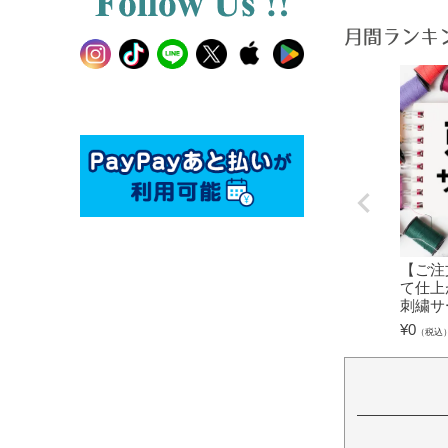
月間ランキ
【ご注
て仕上
刺繍サ
¥
0
（税込