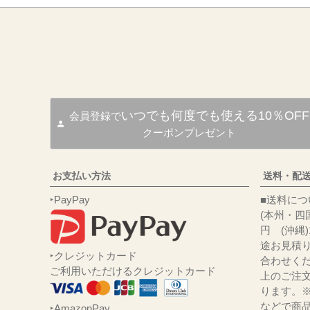
いつでも何度でも使える10％OFF
会員登録で
クーポンプレゼント
お支払い方法
送料・配
‣PayPay
■送
(本州・四国
円 (沖縄
途お見積
‣クレジットカード
合わせくだ
ご利用いただけるクレジットカード
上のご注
ります。
などで商品
‣AmazonPay