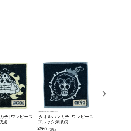
カチ] ワンピース
[タオルハンカチ] ワンピース
[タオルハンカチ
賊旗
ブルック海賊旗
チョッパー海賊
¥
660
¥
660
（税込）
（税込）