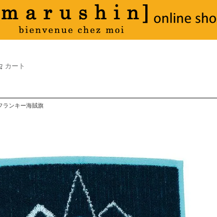
タオル
並び順
新着順
古い順
価格が
キーワードヒット順
検索
カート
検索
 フランキー海賊旗