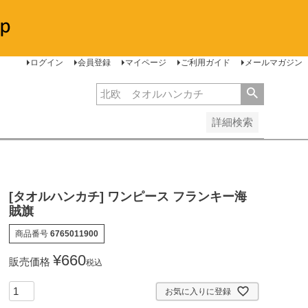
安い順
価格が高い順
レビュー順
ログイン
会員登録
マイページ
ご利用ガイド
メールマガジン
詳細検索
[タオルハンカチ] ワンピース フランキー海
賊旗
商品番号
6765011900
¥
660
販売価格
税込
お気に入りに登録