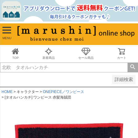
並び順
新着順
古い順
価格が安い順
MENU
価格が高い順
レビュー順
キーワードヒット順
TOP
新着商品
セール商品
カート
検索
詳細検索
HOME
キャラクター
ONEPIECE／ワンピース
[タオルハンカチ] ワンピース 赤髪海賊団