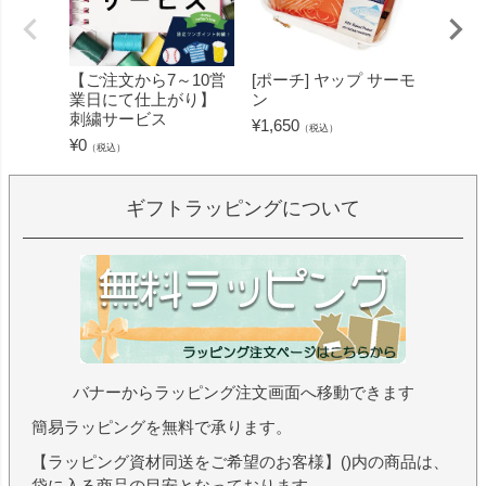
【ご注文から7～10営
[ポーチ] ヤップ サーモ
[フェ
業日にて仕上がり】
ン
ミン 
刺繍サービス
ープル
¥
1,650
（税込）
¥
0
¥
1,430
（税込）
ギフトラッピングについて
バナーからラッピング注文画面へ移動できます
簡易ラッピングを無料で承ります。
【ラッピング資材同送をご希望のお客様】()内の商品は、
袋に入る商品の目安となっております。