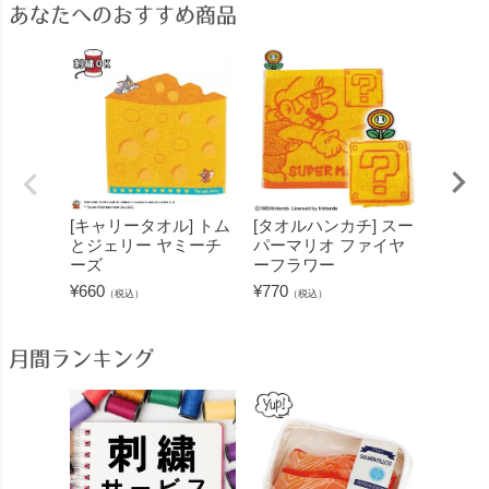
あなたへのおすすめ商品
[キャリータオル] トム
[タオルハンカチ] スー
[キャ
とジェリー ヤミーチ
パーマリオ ファイヤ
シャツ
ーズ
ーフラワー
神奈川
ツ
¥
660
¥
770
（税込）
（税込）
¥
6,600
月間ランキング