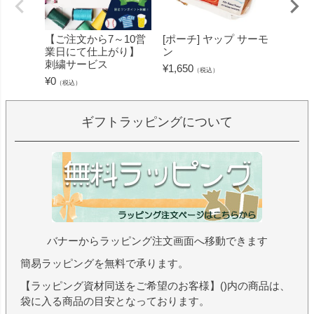
【ご注文から7～10営
[ポーチ] ヤップ サーモ
[フェ
業日にて仕上がり】
ン
ミン 
刺繍サービス
ープル
¥
1,650
（税込）
¥
0
¥
1,430
（税込）
ギフトラッピングについて
バナーからラッピング注文画面へ移動できます
簡易ラッピングを無料で承ります。
【ラッピング資材同送をご希望のお客様】()内の商品は、
袋に入る商品の目安となっております。