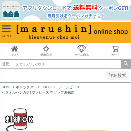
並び順
新着順
古い順
価格が安い順
MENU
価格が高い順
レビュー順
キーワードヒット順
TOP
新着商品
セール商品
カート
検索
詳細検索
HOME
キャラクター
ONEPIECE／ワンピース
[タオルハンカチ] ワンピース ウソップ海賊旗