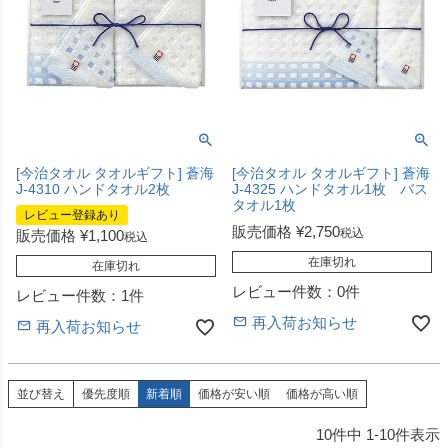
[今治タオル タオルギフト] 蒼海
[今治タオル タオルギフト] 蒼海
J-4310 ハンドタオル2枚
J-4325 ハンドタオル1枚 バス
タオル1枚
レビュー登録あり
販売価格
¥
2,750
税込
販売価格
¥
1,100
税込
在庫切れ
在庫切れ
レビュー件数：0件
レビュー件数：1件
再入荷お知らせ
再入荷お知らせ
並び替え
優先度順
新着順
価格が安い順
価格が高い順
10
件中
1
-
10
件表示