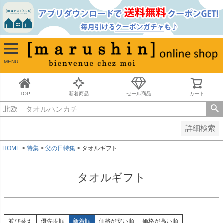
並び順
新着順
古い順
価格が安い順
MENU
価格が高い順
レビュー順
キーワードヒット順
TOP
新着商品
セール商品
カート
検索
詳細検索
HOME
特集
父の日特集
タオルギフト
タオルギフト
並び替え
優先度順
新着順
価格が安い順
価格が高い順