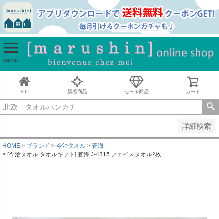
並び順
新着順
古い順
価格が安い順
MENU
価格が高い順
レビュー順
キーワードヒット順
TOP
新着商品
セール商品
カート
検索
詳細検索
HOME
ブランド
今治タオル
蒼海
[今治タオル タオルギフト] 蒼海 J-4315 フェイスタオル2枚