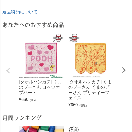
返品特約について
あなたへのおすすめ商品
[タオルハンカチ] くま
[タオルハンカチ] くま
[タオ
のプーさん ロッツオ
のプーさん くまのプ
とジェ
ブハート
ーさん プリティーフ
ブルー
ェイス
¥
660
¥
660
（税込）
（
¥
660
（税込）
月間ランキング