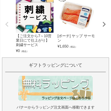
【ご注文から7～10営
[ポーチ] ヤップ サーモ
[フェ
業日にて仕上がり】
ン
ミン 
刺繍サービス
ープル
¥
1,650
（税込）
¥
0
¥
1,430
（税込）
ギフトラッピングについて
バナーからラッピング注文画面へ移動できます