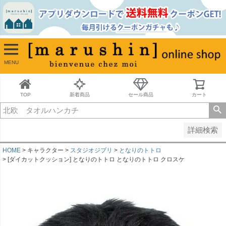
並び順
新着順
古い順
価格が安い順
MENU
価格が高い順
レビュー順
キーワードヒット順
TOP
新着商品
セール商品
カート
検索
詳細検索
HOME
キャラクター
スタジオジブリ
となりのトトロ
[ダイカットクッション] となりのトトロ となりのトトロ クロスケ