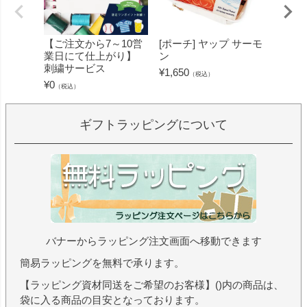
【ご注文から7～10営
[ポーチ] ヤップ サーモ
[フェ
業日にて仕上がり】
ン
ミン 
刺繍サービス
ープル
¥
1,650
（税込）
¥
0
¥
1,430
（税込）
ギフトラッピングについて
バナーからラッピング注文画面へ移動できます
簡易ラッピングを無料で承ります。
【ラッピング資材同送をご希望のお客様】()内の商品は、
袋に入る商品の目安となっております。