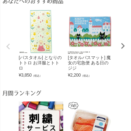
あなたへのおすすめ商品
[バスタオル] となりの
[タオルバスマット] 魔
[ヘア
トトロ お洋服とトト
女の宅急便 ある日の
トトロ
ロ
ジジ
¥
1,650
¥
3,850
¥
2,200
（税込）
（税込）
月間ランキング