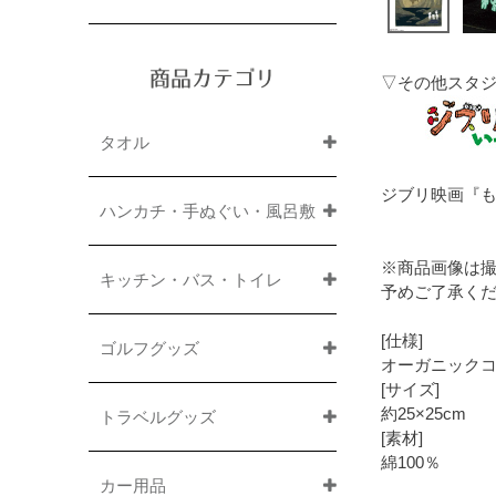
商品カテゴリ
▽その他スタ
タオル
ジブリ映画『
ハンカチ・手ぬぐい・風呂敷
※商品画像は
キッチン・バス・トイレ
予めご了承く
[仕様]
ゴルフグッズ
オーガニック
[サイズ]
約25×25cm
トラベルグッズ
[素材]
綿100％
カー用品