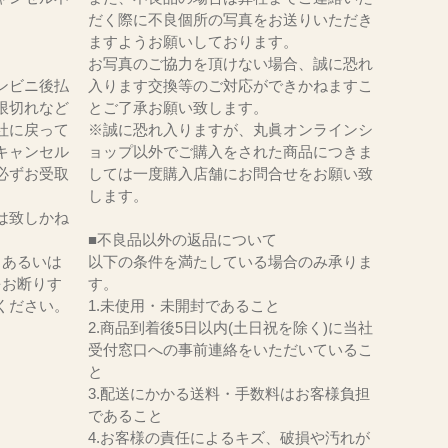
だく際に不良個所の写真をお送りいただき
ますようお願いしております。
お写真のご協力を頂けない場合、誠に恐れ
ンビニ後払
入ります交換等のご対応ができかねますこ
限切れなど
とご了承お願い致します。
社に戻って
※誠に恐れ入りますが、丸眞オンラインシ
キャンセル
ョップ以外でご購入をされた商品につきま
必ずお受取
しては一度購入店舗にお問合せをお願い致
。
します。
は致しかね
■不良品以外の返品について
、あるいは
以下の条件を満たしている場合のみ承りま
をお断りす
す。
ください。
1.未使用・未開封であること
2.商品到着後5日以内(土日祝を除く)に当社
受付窓口への事前連絡をいただいているこ
と
3.配送にかかる送料・手数料はお客様負担
であること
4.お客様の責任によるキズ、破損や汚れが