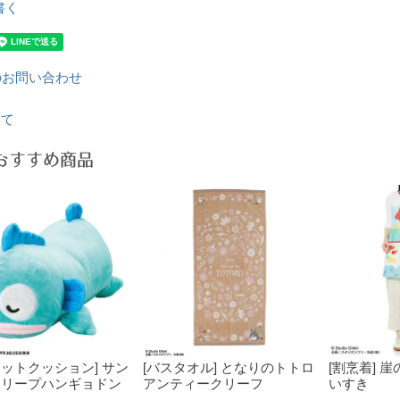
書く
のお問い合わせ
いて
おすすめ商品
カットクッション] サン
[バスタオル] となりのトトロ
[割烹着] 
スリープハンギョドン
アンティークリーフ
いすき