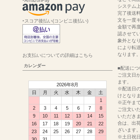
‣AmazonPay
システム
完了後送
文を一度キ
‣スコア後払い(コンビニ後払い)
金額で再
認させて
象外とな
により転
なります
お支払いについての詳細はこちら
カレンダー
■配送につ
ご注文日か
ます。
2026年8月
※配送日
日
月
火
水
木
金
土
けとなり
1
※正午ま
2
3
4
5
6
7
8
ご注文い
9
10
11
12
13
14
15
いただき
合は、出
16
17
18
19
20
21
22
ざいます
23
24
25
26
27
28
29
※土日祝
30
31