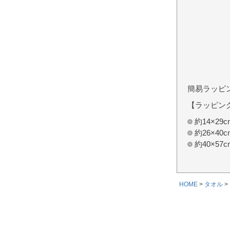
簡易ラッピ
【ラッピン
約14×2
約26×4
約40×5
HOME
タオル