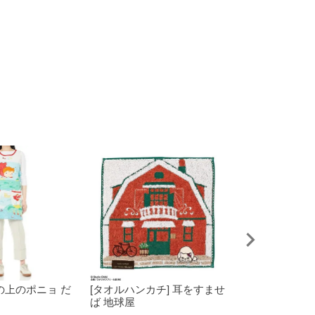
崖の上のポニョ だ
[タオルハンカチ] 耳をすませ
[ランチバッグ]
ば 地球屋
ロ ワッフルトト