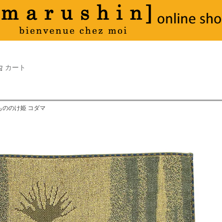
タオル
並び順
新着順
古い順
価格が
キーワードヒット順
検索
カート
検索
 もののけ姫 コダマ