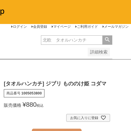
安い順
価格が高い順
レビュー順
ログイン
会員登録
マイページ
ご利用ガイド
メールマガジン
詳細検索
[タオルハンカチ] ジブリ もののけ姫 コダマ
商品番号
1005053800
¥
880
販売価格
税込
お気に入りに登録