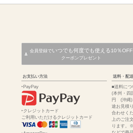
いつでも何度でも使える10％OFF
会員登録で
クーポンプレゼント
お支払い方法
送料・配
‣PayPay
■送
(本州・四国
円 (沖縄
途お見積
‣クレジットカード
合わせくだ
ご利用いただけるクレジットカード
上のご注
ります。
などで商品