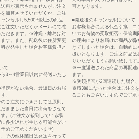
上送料が表示されませんがご注文
可となります。
料を加算させていただくか、ご注
ャンセルし5,500円以上の商品
■発送後のキャンセルについて
度ご注文いただくかメールにて確
お客様都合による代金引換、コ
いただきます。※沖縄・離島は対
いのお荷物の受取拒否・保管期
ります。また、配送後の住所変更
の理由によりお届けの商品が弊
送料が発生した場合お客様負担と
きてしまった場合は、自動的に
。
扱いとなります。ご注文商品は
りいただくようお願い致します
いて
※一度返送された商品の再配達
ら3～4営業日以内に発送いたし
ます。
※受領拒否が2回連続した場合
の指定がない場合、最短日のお届
累積3回になった場合はご注文
ます。
ることもございますのでご了承
でのご注文につきましては原則、
ただきました当日に出荷をさせて
ます。(ご注文が殺到している場
荷に多少遅れが生じる可能性がご
。予めご了承くださいませ)
日、その他休業日は発送を行って