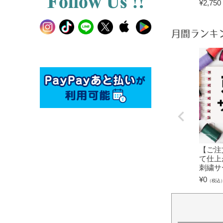
¥
2,750
月間ランキ
【ご注
て仕上
刺繍サ
¥
0
（税込