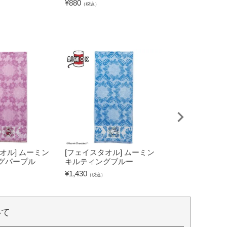
¥
880
¥
3,850
（税込）
（税込）
オル] ムーミン
[フェイスタオル] ムーミン
[タブレットケー
グパープル
キルティングブルー
キャラクターズ
グリーン
¥
1,430
（税込）
¥
2,530
（税込）
いて