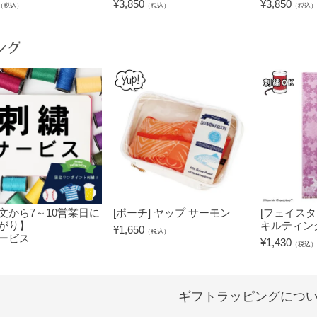
¥
3,850
¥
3,850
（税込）
（税込）
（税込）
ング
文から7～10営業日に
[ポーチ] ヤップ サーモン
[フェイスタ
がり】
キルティン
¥
1,650
（税込）
ービス
¥
1,430
（税込）
）
ギフトラッピングにつ