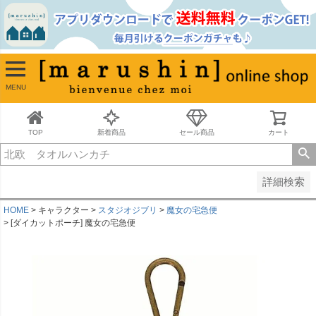
並び順
新着順
古い順
価格が安い順
MENU
価格が高い順
レビュー順
キーワードヒット順
TOP
新着商品
セール商品
カート
検索
詳細検索
HOME
キャラクター
スタジオジブリ
魔女の宅急便
[ダイカットポーチ] 魔女の宅急便