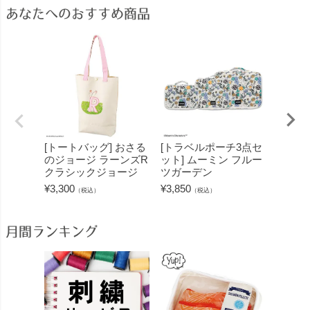
あなたへのおすすめ商品
[トートバッグ] おさる
[トラベルポーチ3点セ
[タオ
のジョージ ラーンズR
ット] ムーミン フルー
ー・ポ
クラシックジョージ
ツガーデン
¥
770
（
¥
3,300
¥
3,850
（税込）
（税込）
月間ランキング