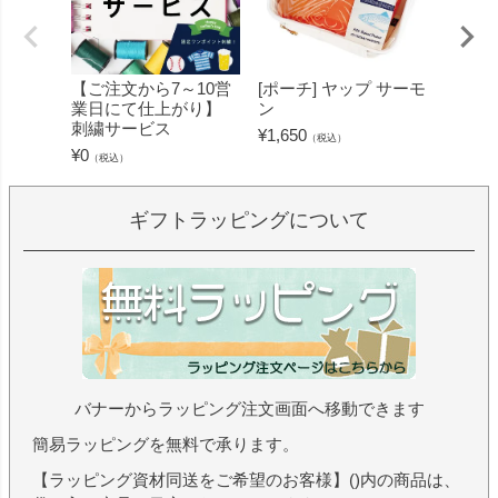
【ご注文から7～10営
[ポーチ] ヤップ サーモ
[フェ
業日にて仕上がり】
ン
ミン 
刺繍サービス
ープル
¥
1,650
（税込）
¥
0
¥
1,430
（税込）
ギフトラッピングについて
バナーからラッピング注文画面へ移動できます
簡易ラッピングを無料で承ります。
【ラッピング資材同送をご希望のお客様】()内の商品は、