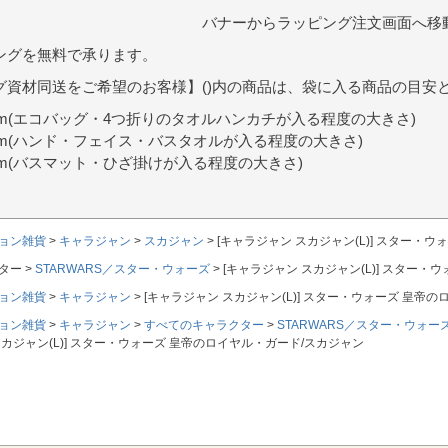
バナーからラッピング注文画面へ移
ングを無料で承ります。
グ資材同送をご希望のお客様】()内の商品は、袋に入る商品の目安
9cm(エコバッグ・4つ折りのタオルハンカチが入る程度の大きさ)
0cm(ハンド・フェイス・バスタオルが入る程度の大きさ)
7cm(バスマット・ひざ掛けが入る程度の大きさ)
ョン雑貨
キャラジャン
スカジャン
[キャラジャン スカジャン(L)] スター・
ター
STARWARS／スター・ウォーズ
[キャラジャン スカジャン(L)] スター
ョン雑貨
キャラジャン
[キャラジャン スカジャン(L)] スター・ウォーズ 皇帝
ョン雑貨
キャラジャン
すべてのキャラクター
STARWARS／スター・ウォー
スカジャン(L)] スター・ウォーズ 皇帝のロイヤル・ガード/スカジャン