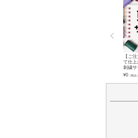
【ご注
て仕上
刺繍サ
¥
0
（税込