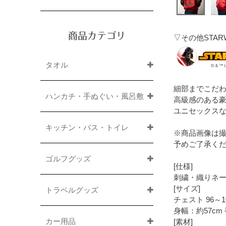
商品カテゴリ
▽その他STA
タオル
細部までこだ
ハンカチ・手ぬぐい・風呂敷
高級感のある
ユニセックス
キッチン・バス・トイレ
※商品画像は
予めご了承く
ゴルフグッズ
[仕様]
刺繍・織りネ
[サイズ]
トラベルグッズ
チェスト 96～10
身幅：約57cm 
カー用品
[素材]