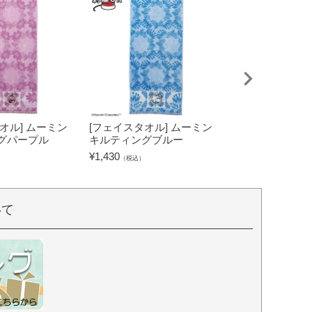
オル] ムーミン
[フェイスタオル] ムーミン
[タブレットケー
グパープル
キルティングブルー
キャラクターズ
グリーン
¥
1,430
（税込）
¥
2,530
（税込）
いて