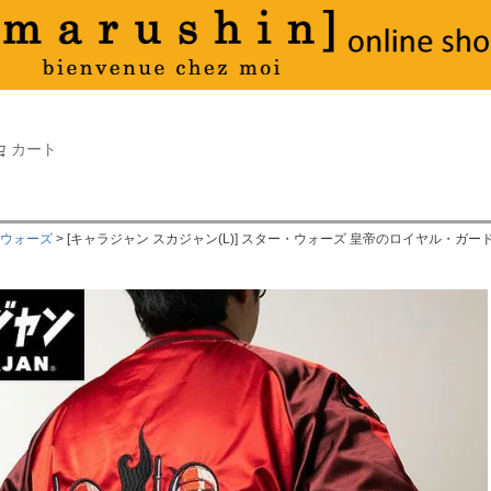
タオル
並び順
新着順
古い順
価格が
キーワードヒット順
検索
カート
検索
・ウォーズ
[キャラジャン スカジャン(L)] スター・ウォーズ 皇帝のロイヤル・ガー