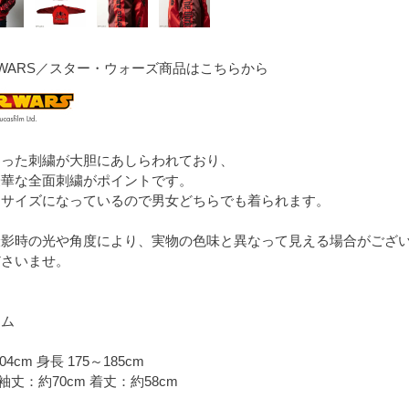
RWARS／スター・ウォーズ商品はこちらから
わった刺繍が大胆にあしらわれており、
豪華な全面刺繍がポイントです。
なサイズになっているので男女どちらでも着られます。
撮影時の光や角度により、実物の色味と異なって見える場合がござ
ださいませ。
ーム
4cm 身長 175～185cm
袖丈：約70cm 着丈：約58cm