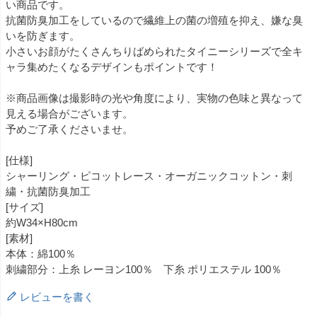
い商品です。
抗菌防臭加工をしているので繊維上の菌の増殖を抑え、嫌な臭
いを防ぎます。
小さいお顔がたくさんちりばめられたタイニーシリーズで全キ
ャラ集めたくなるデザインもポイントです！
※商品画像は撮影時の光や角度により、実物の色味と異なって
見える場合がございます。
予めご了承くださいませ。
[仕様]
シャーリング・ピコットレース・オーガニックコットン・刺
繍・抗菌防臭加工
[サイズ]
約W34×H80cm
[素材]
本体：綿100％
刺繍部分：上糸 レーヨン100％ 下糸 ポリエステル 100％
レビューを書く