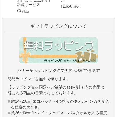
刺繍サービス
ープル
¥
1,650
（税込）
¥
0
¥
1,430
（税込）
ギフトラッピングについて
バナーからラッピング注文画面へ移動できます
簡易ラッピングを無料で承ります。
【ラッピング資材同送をご希望のお客様】()内の商品は、
袋に入る商品の目安となっております。
約14×29cm(エコバッグ・4つ折りのタオルハンカチが入
る程度の大きさ)
約26×40cm(ハンド・フェイス・バスタオルが入る程度