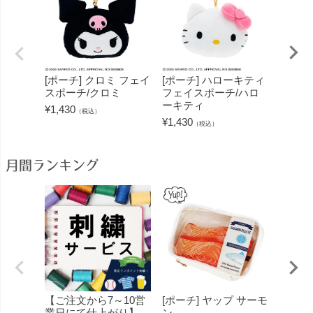
[ポーチ] クロミ フェイ
[ポーチ] ハローキティ
[ポー
スポーチ/クロミ
フェイスポーチ/ハロ
ン フ
ーキティ
ムポム
¥
1,430
（税込）
¥
1,430
¥
1,430
（税込）
月間ランキング
【ご注文から7～10営
[ポーチ] ヤップ サーモ
[フェ
業日にて仕上がり】
ン
ミン 