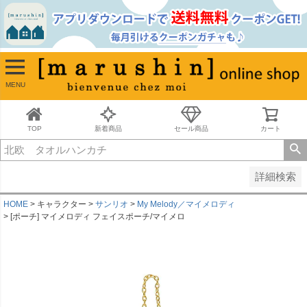
並び順
新着順
古い順
価格が安い順
MENU
価格が高い順
レビュー順
キーワードヒット順
TOP
新着商品
セール商品
カート
検索
詳細検索
HOME
キャラクター
サンリオ
My Melody／マイメロディ
[ポーチ] マイメロディ フェイスポーチ/マイメロ