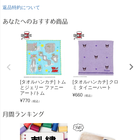
返品特約について
あなたへのおすすめ商品
[タオルハンカチ] トム
[タオルハンカチ] クロ
[タオ
とジェリー ファニー
ミ タイニーハート
メロデ
アート/トム
イメロ
¥
660
（税込）
¥
770
¥
660
（税込）
（
月間ランキング