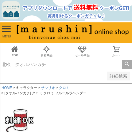
並び順
新着順
古い順
価格が安い順
MENU
価格が高い順
レビュー順
キーワードヒット順
TOP
新着商品
セール商品
カート
検索
詳細検索
HOME
キャラクター
サンリオ
クロミ
[タオルハンカチ] クロミ クロミ フルールラベンダー