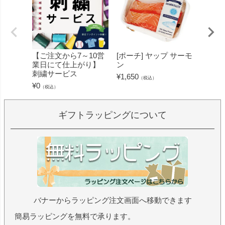
【ご注文から7～10営
[ポーチ] ヤップ サーモ
[フェ
業日にて仕上がり】
ン
ミン 
刺繍サービス
ープル
¥
1,650
（税込）
¥
0
¥
1,430
（税込）
ギフトラッピングについて
バナーからラッピング注文画面へ移動できます
簡易ラッピングを無料で承ります。