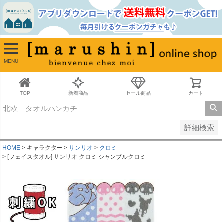
並び順
新着順
古い順
価格が安い順
MENU
価格が高い順
レビュー順
キーワードヒット順
TOP
新着商品
セール商品
カート
検索
詳細検索
HOME
キャラクター
サンリオ
クロミ
[フェイスタオル] サンリオ クロミ シャンブルクロミ