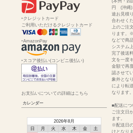
(本州・四国
円 (沖縄
途お見積
‣クレジットカード
合わせくだ
ご利用いただけるクレジットカード
上のご注
ります。
などで商品
‣AmazonPay
システム
完了後送
文を一度キ
‣スコア後払い(コンビニ後払い)
金額で再
認させて
象外とな
により転
なります
お支払いについての詳細はこちら
カレンダー
■配送につ
ご注文日か
ます。
2026年8月
※配送日
日
月
火
水
木
金
土
けとなり