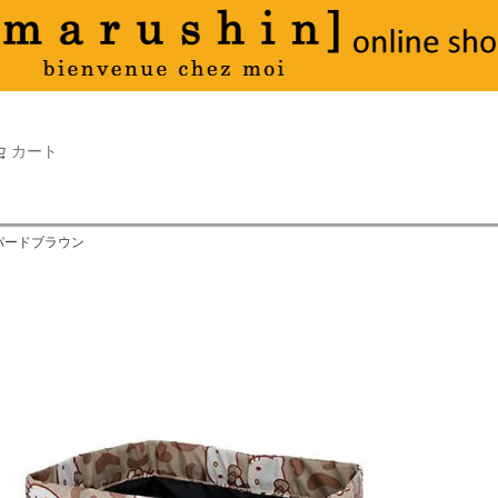
タオル
並び順
新着順
古い順
価格が
キーワードヒット順
検索
カート
検索
オパードブラウン