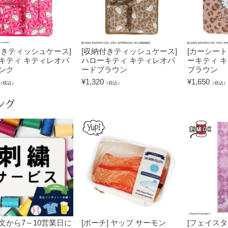
付きティッシュケース]
[収納付きティッシュケース]
[カーシート
キティ キティレオパ
ハローキティ キティレオパ
ーキティ 
ンク
ードブラウン
ブラウン
¥
1,320
¥
1,650
（税込）
（税込）
（税込）
ング
文から7～10営業日に
[ポーチ] ヤップ サーモン
[フェイスタ