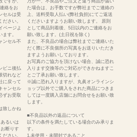
数ですが、
万が一、不良品やご注文と違う商品が届い
にてご連絡をお
た場合は、お手数ですが弊社までご連絡の
ンセルは受
上、送料受取人払い(弊社負担)にてご返送
ください。
くださいますようお願い致します。 原則
イページよ
として商品到着後、5日以内のご連絡をお
います。
願い致します。(土日祝を除く)
ャンセル不
また、不良品の場合は弊社までご連絡いた
だく際に不良個所の写真をお送りいただき
ますようお願いしております。
お写真のご協力を頂けない場合、誠に恐れ
ンビニ後払
入ります交換等のご対応ができかねますこ
限切れなど
とご了承お願い致します。
社に戻って
※誠に恐れ入りますが、丸眞オンラインシ
キャンセル
ョップ以外でご購入をされた商品につきま
必ずお受取
しては一度購入店舗にお問合せをお願い致
。
します。
は致しかね
■不良品以外の返品について
、あるいは
以下の条件を満たしている場合のみ承りま
をお断りす
す。
ください。
1.未使用・未開封であること