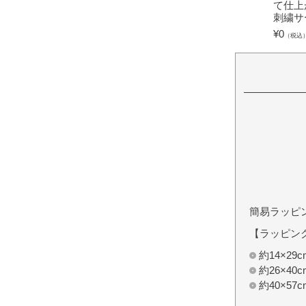
て仕上
刺繍サ
¥
0
（税込
簡易ラッピ
【ラッピン
約14×2
約26×4
約40×5