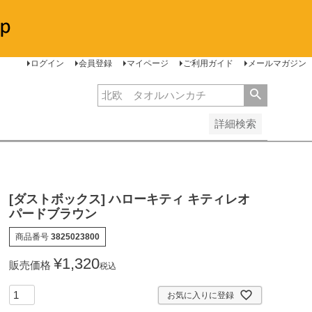
安い順
価格が高い順
レビュー順
ログイン
会員登録
マイページ
ご利用ガイド
メールマガジン
詳細検索
[ダストボックス] ハローキティ キティレオ
パードブラウン
商品番号
3825023800
¥
1,320
販売価格
税込
お気に入りに登録