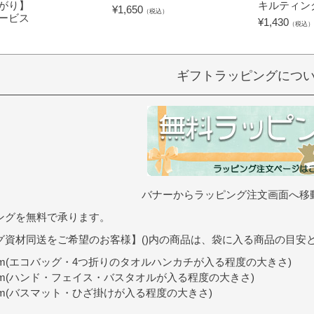
がり】
キルティン
¥
1,650
（税込）
ービス
¥
1,430
（税込）
）
ギフトラッピングにつ
バナーからラッピング注文画面へ移
ングを無料で承ります。
グ資材同送をご希望のお客様】()内の商品は、袋に入る商品の目安
9cm(エコバッグ・4つ折りのタオルハンカチが入る程度の大きさ)
0cm(ハンド・フェイス・バスタオルが入る程度の大きさ)
7cm(バスマット・ひざ掛けが入る程度の大きさ)