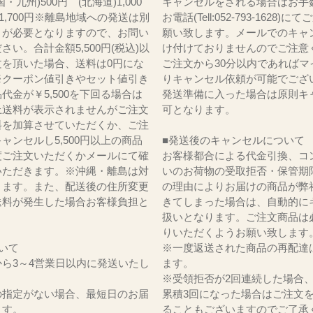
・九州)500円 (北海道)1,000
キャンセルをされる場合はお手
)1,700円※離島地域への発送は別
お電話(Tell:052-793-1628)
りが必要となりますので、お問い
願い致します。メールでのキャ
さい。合計金額5,500円(税込)以
け付けておりませんのでご注意
文を頂いた場合、送料は0円にな
ご注文から30分以内であればマ
※クーポン値引きやセット値引き
りキャンセル依頼が可能でござ
代金が￥5,500を下回る場合は
発送準備に入った場合は原則キ
上送料が表示されませんがご注文
可となります。
料を加算させていただくか、ご注
ャンセルし5,500円以上の商品
■発送後のキャンセルについて
度ご注文いただくかメールにて確
お客様都合による代金引換、コ
いただきます。※沖縄・離島は対
いのお荷物の受取拒否・保管期
ります。また、配送後の住所変更
の理由によりお届けの商品が弊
送料が発生した場合お客様負担と
きてしまった場合は、自動的に
。
扱いとなります。ご注文商品は
りいただくようお願い致します
いて
※一度返送された商品の再配達
ら3～4営業日以内に発送いたし
ます。
※受領拒否が2回連続した場合
の指定がない場合、最短日のお届
累積3回になった場合はご注文
ます。
ることもございますのでご了承