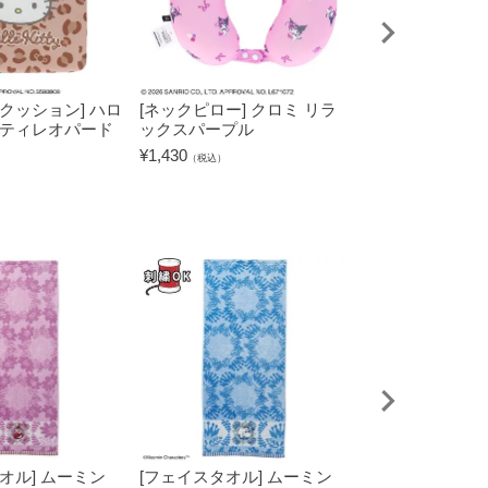
クッション] ハロ
[ネックピロー] クロミ リラ
[傘ケース] ハロ
キティレオパード
ックスパープル
ティレオパード
¥
1,430
¥
1,320
（税込）
（税込）
オル] ムーミン
[フェイスタオル] ムーミン
[タブレットケー