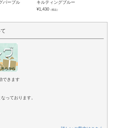
グパープル
キルティングブルー
キャラクターズ
グリーン
¥
1,430
（税込）
¥
2,530
（税込）
いて
動できます
となっております。