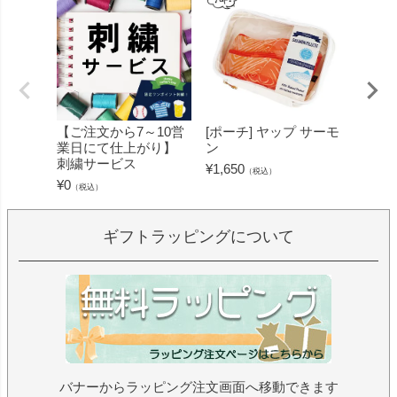
【ご注文から7～10営
[ポーチ] ヤップ サーモ
[フェ
業日にて仕上がり】
ン
ミン 
刺繍サービス
ープル
¥
1,650
（税込）
¥
0
¥
1,430
（税込）
ギフトラッピングについて
バナーからラッピング注文画面へ移動できます