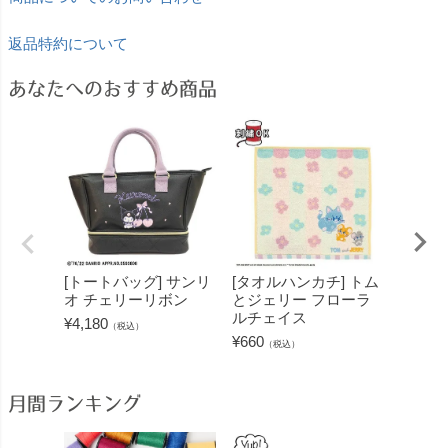
返品特約について
あなたへのおすすめ商品
[トートバッグ] サンリ
[タオルハンカチ] トム
[ハン
オ チェリーリボン
とジェリー フローラ
マイメ
ルチェイス
ピット
¥
4,180
（税込）
¥
660
¥
550
（税込）
（
月間ランキング