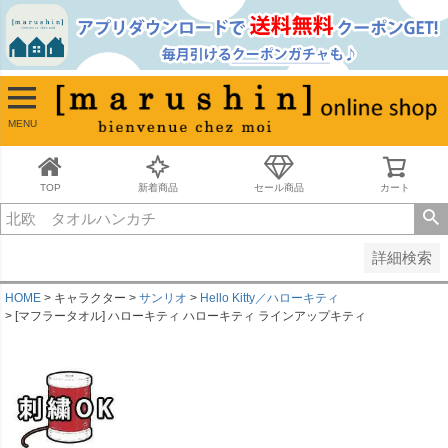
並び順
新着順
古い順
価格が安い順
MENU
価格が高い順
レビュー順
キーワードヒット順
TOP
新着商品
セール商品
カート
検索
詳細検索
HOME
キャラクター
サンリオ
Hello Kitty／ハローキティ
[マフラータオル] ハローキティ ハローキティ ラインアップキティ