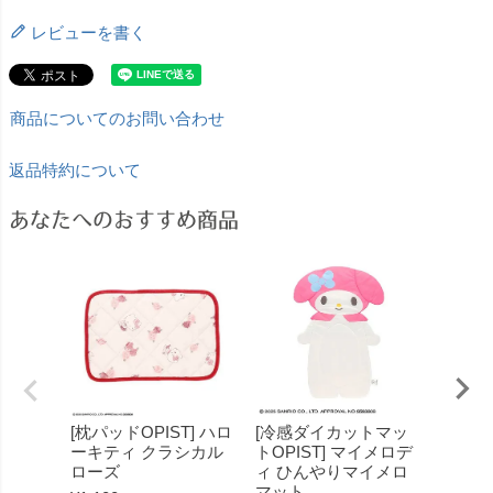
レビューを書く
商品についてのお問い合わせ
返品特約について
あなたへのおすすめ商品
[枕パッドOPIST] ハロ
[冷感ダイカットマッ
[オパ
ーキティ クラシカル
トOPIST] マイメロデ
ケット
ローズ
ィ ひんやりマイメロ
ぽこぽ
マット