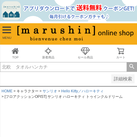
並び順
新着順
古い順
価格が安い順
MENU
価格が高い順
レビュー順
キーワードヒット順
TOP
新着商品
セール商品
カート
検索
詳細検索
HOME
キャラクター
サンリオ
Hello Kitty／ハローキティ
[フロアクッションOPIST] サンリオ ハローキティ トゥインクルドリーム