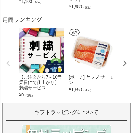
¥
1,100
¥
2,750
（税込）
¥
1,980
（税込）
月間ランキング
【ご注文から7～10営
[ポーチ] ヤップ サーモ
[フェ
業日にて仕上がり】
ン
ミン 
刺繍サービス
ープル
¥
1,650
（税込）
¥
0
¥
1,430
（税込）
ギフトラッピングについて