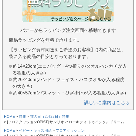
バナーからラッピング注文画面へ移動できます
簡易ラッピングを無料で承ります。
【ラッピング資材同送をご希望のお客様】()内の商品は、
袋に入る商品の目安となっております。
約14×29cm(エコバッグ・4つ折りのタオルハンカチが入
る程度の大きさ)
約26×40cm(ハンド・フェイス・バスタオルが入る程度
の大きさ)
約40×57cm(バスマット・ひざ掛けが入る程度の大きさ)
詳しいご案内はこちら
HOME
特集
猫の日（2月22日）特集
[フロアクッションOPIST] サンリオ ハローキティ トゥインクルドリーム
HOME
ベビー・キッズ用品
フロアクッション