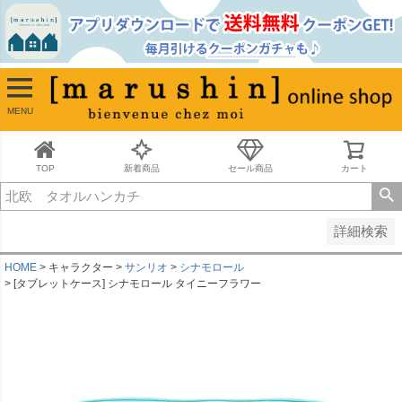
並び順
新着順
古い順
価格が安い順
MENU
価格が高い順
レビュー順
キーワードヒット順
TOP
新着商品
セール商品
カート
検索
詳細検索
HOME
キャラクター
サンリオ
シナモロール
[タブレットケース] シナモロール タイニーフラワー