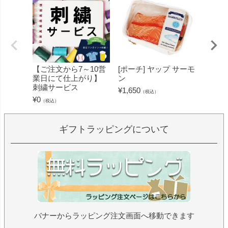
【ご注文から7～10営
[ポーチ] ヤップ サーモ
[フェ
業日にて仕上がり】
ン
ミン 
刺繍サービス
ープル
¥
1,650
（税込）
¥
0
¥
1,430
（税込）
ギフトラッピングについて
バナーからラッピング注文画面へ移動できます