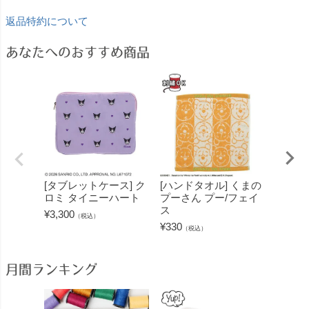
返品特約について
あなたへのおすすめ商品
[タブレットケース] ク
[ハンドタオル] くまの
[タブ
ロミ タイニーハート
プーさん プー/フェイ
ーミン
ス
ズ
¥
3,300
（税込）
¥
330
¥
3,300
（税込）
月間ランキング