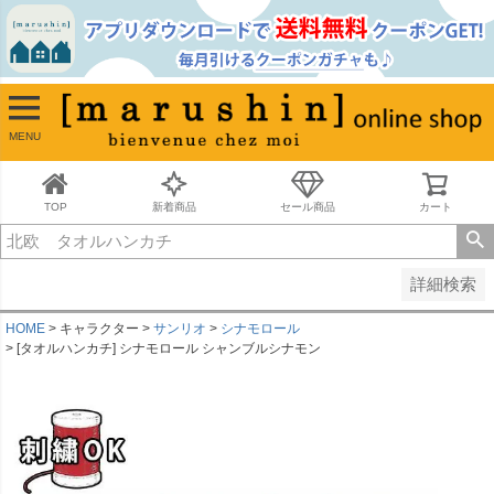
並び順
新着順
古い順
価格が安い順
MENU
価格が高い順
レビュー順
キーワードヒット順
TOP
新着商品
セール商品
カート
検索
詳細検索
HOME
キャラクター
サンリオ
シナモロール
[タオルハンカチ] シナモロール シャンブルシナモン