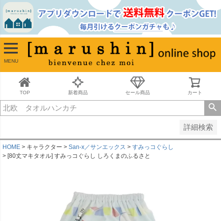
並び順
新着順
古い順
価格が安い順
MENU
価格が高い順
レビュー順
キーワードヒット順
TOP
新着商品
セール商品
カート
検索
詳細検索
HOME
キャラクター
San-x／サンエックス
すみっコぐらし
[80丈マキタオル] すみっコぐらし しろくまのふるさと