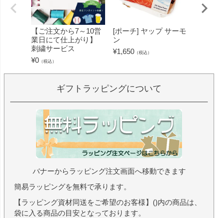
【ご注文から7～10営
[ポーチ] ヤップ サーモ
[フェ
業日にて仕上がり】
ン
ミン 
刺繍サービス
ープル
¥
1,650
（税込）
¥
0
¥
1,430
（税込）
ギフトラッピングについて
バナーからラッピング注文画面へ移動できます
簡易ラッピングを無料で承ります。
【ラッピング資材同送をご希望のお客様】()内の商品は、
袋に入る商品の目安となっております。