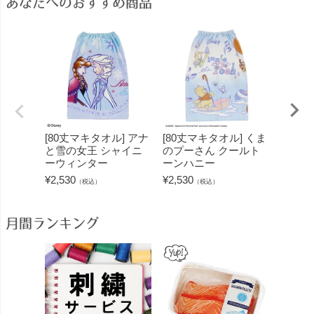
あなたへのおすすめ商品
[80丈マキタオル] アナ
[80丈マキタオル] くま
[80c
と雪の女王 シャイニ
のプーさん クールト
トムと
ーウィンター
ーンハニー
トフレ
ー
¥
2,530
¥
2,530
（税込）
（税込）
¥
2,530
月間ランキング