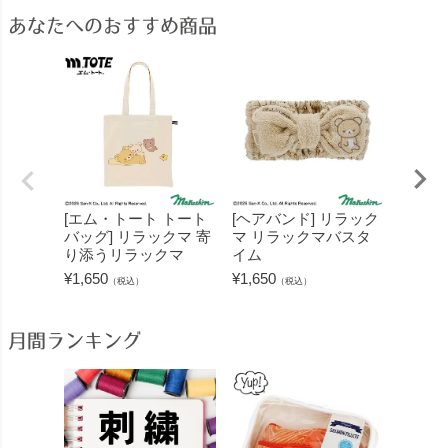
あなたへのおすすめ商品
[エム・トート トート
[ヘアバンド] リラック
[ヘア
バッグ] リラックマ 寄
マ リラックマバスタ
リラッ
り添うリラックマ
イム
ーシッ
¥
1,650
¥
1,650
¥
1,320
（税込）
（税込）
月間ランキング