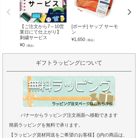
【ご注文から7～10営
[ポーチ] ヤップ サーモ
[フェ
業日にて仕上がり】
ン
ミン 
刺繍サービス
ープル
¥
1,650
（税込）
¥
0
¥
1,430
（税込）
ギフトラッピングについて
バナーからラッピング注文画面へ移動できます
簡易ラッピングを無料で承ります。
【ラッピング資材同送をご希望のお客様】()内の商品は、