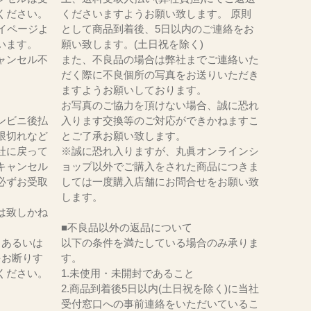
ください。
くださいますようお願い致します。 原則
イページよ
として商品到着後、5日以内のご連絡をお
います。
願い致します。(土日祝を除く)
ャンセル不
また、不良品の場合は弊社までご連絡いた
だく際に不良個所の写真をお送りいただき
ますようお願いしております。
お写真のご協力を頂けない場合、誠に恐れ
ンビニ後払
入ります交換等のご対応ができかねますこ
限切れなど
とご了承お願い致します。
社に戻って
※誠に恐れ入りますが、丸眞オンラインシ
キャンセル
ョップ以外でご購入をされた商品につきま
必ずお受取
しては一度購入店舗にお問合せをお願い致
。
します。
は致しかね
■不良品以外の返品について
、あるいは
以下の条件を満たしている場合のみ承りま
をお断りす
す。
ください。
1.未使用・未開封であること
2.商品到着後5日以内(土日祝を除く)に当社
受付窓口への事前連絡をいただいているこ