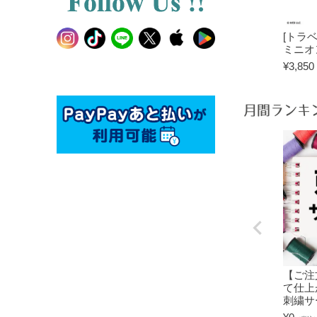
[トラ
ミニオ
¥
3,850
月間ランキ
【ご注
て仕上
刺繍サ