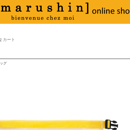
タオル
並び順
新着順
古い順
価格が
キーワードヒット順
検索
カート
検索
バッグ