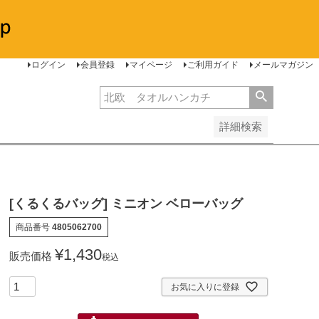
安い順
価格が高い順
レビュー順
ログイン
会員登録
マイページ
ご利用ガイド
メールマガジン
詳細検索
[くるくるバッグ] ミニオン ベローバッグ
商品番号
4805062700
¥
1,430
販売価格
税込
お気に入りに登録