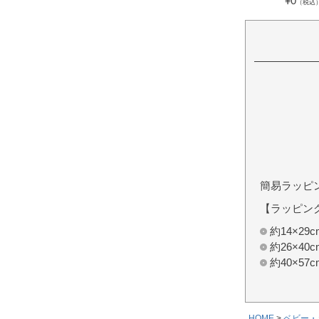
¥
0
（税込
簡易ラッピ
【ラッピン
約14×2
約26×4
約40×5
HOME
ベビー・