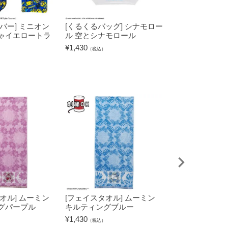
バー] ミニオン
[くるくるバッグ] シナモロー
[フェイスタオル
ゃイエロートラ
ル 空とシナモロール
おしゃれキャッ
ハミング
¥
1,430
（税込）
¥
1,320
（税込）
オル] ムーミン
[フェイスタオル] ムーミン
[タブレットケー
グパープル
キルティングブルー
キャラクターズ
グリーン
¥
1,430
（税込）