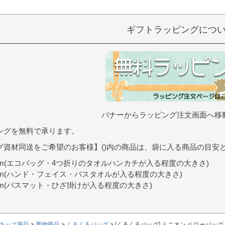
）
ギフトラッピングにつ
バナーからラッピング注文画面へ移
ングを無料で承ります。
グ資材同送をご希望のお客様】()内の商品は、袋に入る商品の目安
9cm(エコバッグ・4つ折りのタオルハンカチが入る程度の大きさ)
0cm(ハンド・フェイス・バスタオルが入る程度の大きさ)
7cm(バスマット・ひざ掛けが入る程度の大きさ)
キッズ用品
夏物商品
くるくるバッグ
[くるくるバッグ] ミニオン ベローバッグ