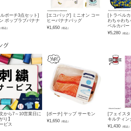
ベルポーチ3点セット]
[エコバッグ] ミニオン コー
[トラベルカ
ン ポップラブバナナ
ヒーバナナバッグ
わちゃわち
ベルカバー
¥
1,650
（税込）
（税込）
¥
5,280
（税込）
ング
文から7～10営業日に
[ポーチ] ヤップ サーモン
[フェイスタ
がり】
キルティン
¥
1,650
（税込）
ービス
¥
1,430
（税込）