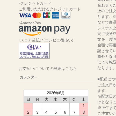
‣クレジットカード
合わせくだ
ご利用いただけるクレジットカード
上のご注
ります。
などで商品
‣AmazonPay
システム
完了後送
文を一度キ
‣スコア後払い(コンビニ後払い)
金額で再
認させて
象外とな
により転
なります
お支払いについての詳細はこちら
カレンダー
■配送につ
ご注文日か
ます。
2026年8月
※配送日
日
月
火
水
木
金
土
けとなり
1
※正午ま
2
3
4
5
6
7
8
ご注文い