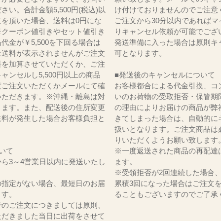
さい。合計金額5,500円(税込)以
け付けておりませんのでご注意
文を頂いた場合、送料は0円にな
ご注文から30分以内であればマ
※クーポン値引きやセット値引き
りキャンセル依頼が可能でござ
代金が￥5,500を下回る場合は
発送準備に入った場合は原則キ
上送料が表示されませんがご注文
可となります。
料を加算させていただくか、ご注
ャンセルし5,500円以上の商品
■発送後のキャンセルについて
度ご注文いただくかメールにて確
お客様都合による代金引換、コ
いただきます。※沖縄・離島は対
いのお荷物の受取拒否・保管期
ります。また、配送後の住所変更
の理由によりお届けの商品が弊
送料が発生した場合お客様負担と
きてしまった場合は、自動的に
。
扱いとなります。ご注文商品は
りいただくようお願い致します
いて
※一度返送された商品の再配達
ら3～4営業日以内に発送いたし
ます。
※受領拒否が2回連続した場合
の指定がない場合、最短日のお届
累積3回になった場合はご注文
ます。
ることもございますのでご了承
でのご注文につきましては原則、
ただきました当日に出荷をさせて