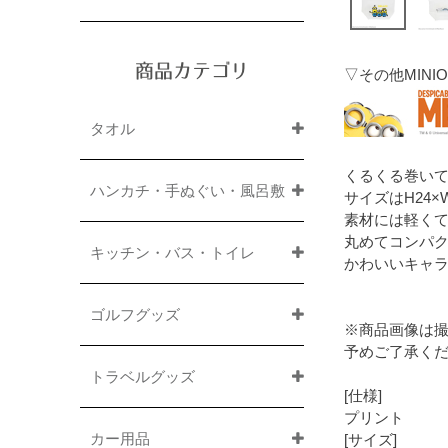
商品カテゴリ
▽その他MIN
タオル
くるくる巻い
ハンカチ・手ぬぐい・風呂敷
サイズはH24
素材には軽くて
丸めてコンパ
キッチン・バス・トイレ
かわいいキャ
ゴルフグッズ
※商品画像は
予めご了承く
トラベルグッズ
[仕様]
プリント
カー用品
[サイズ]