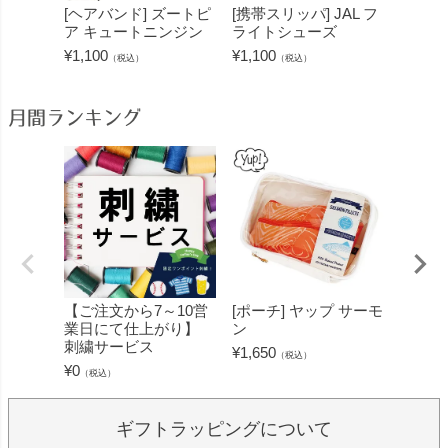
[ヘアバンド] ズートピ
[携帯スリッパ] JAL フ
[ヘア
ア キュートニンジン
ライトシューズ
ア キ
¥
1,100
¥
1,100
¥
1,100
（税込）
（税込）
月間ランキング
【ご注文から7～10営
[ポーチ] ヤップ サーモ
[フェ
業日にて仕上がり】
ン
ミン 
刺繍サービス
ープル
¥
1,650
（税込）
¥
0
¥
1,430
（税込）
ギフトラッピングについて