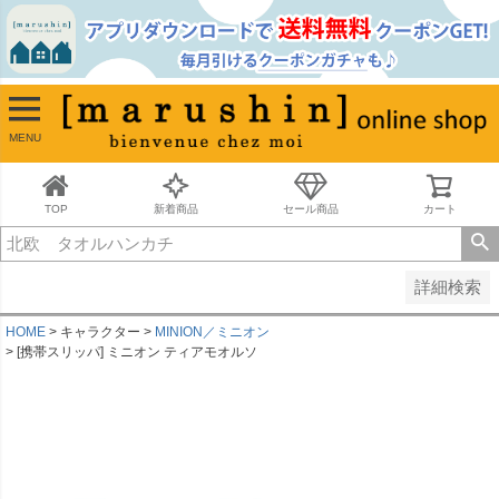
並び順
新着順
古い順
価格が安い順
MENU
価格が高い順
レビュー順
キーワードヒット順
TOP
新着商品
セール商品
カート
検索
詳細検索
HOME
キャラクター
MINION／ミニオン
[携帯スリッパ] ミニオン ティアモオルソ