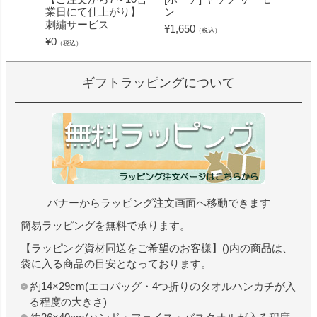
業日にて仕上がり】
ン
ミン 
刺繍サービス
ープル
¥
1,650
（税込）
¥
0
¥
1,430
（税込）
ギフトラッピングについて
バナーからラッピング注文画面へ移動できます
簡易ラッピングを無料で承ります。
【ラッピング資材同送をご希望のお客様】()内の商品は、
袋に入る商品の目安となっております。
約14×29cm(エコバッグ・4つ折りのタオルハンカチが入
る程度の大きさ)