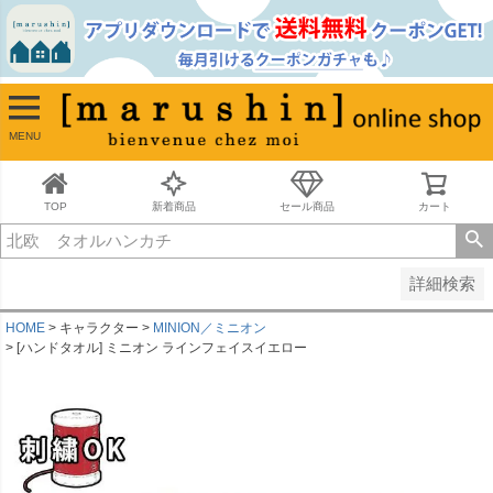
並び順
新着順
古い順
価格が安い順
MENU
価格が高い順
レビュー順
キーワードヒット順
TOP
新着商品
セール商品
カート
検索
詳細検索
HOME
キャラクター
MINION／ミニオン
[ハンドタオル] ミニオン ラインフェイスイエロー