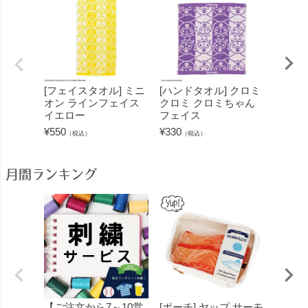
[フェイスタオル] ミニ
[ハンドタオル] クロミ
[ハン
オン ラインフェイス
クロミ クロミちゃん
コぐら
イエロー
フェイス
みっコ
¥
550
¥
330
¥
330
（税込）
（税込）
（
月間ランキング
【ご注文から7～10営
[ポーチ] ヤップ サーモ
[フェ