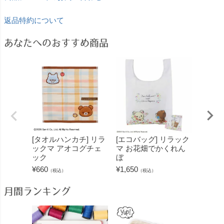
返品特約について
あなたへのおすすめ商品
[タオルハンカチ] リラ
[エコバッグ] リラック
[フェ
ックマ アオコグチェ
マ お花畑でかくれん
ックマ
ック
ぼ
むリラ
¥
660
¥
1,650
¥
1,320
（税込）
（税込）
月間ランキング