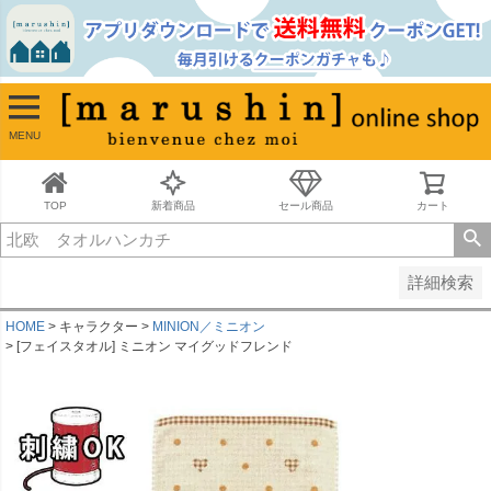
並び順
新着順
古い順
価格が安い順
MENU
価格が高い順
レビュー順
キーワードヒット順
TOP
新着商品
セール商品
カート
検索
詳細検索
HOME
キャラクター
MINION／ミニオン
[フェイスタオル] ミニオン マイグッドフレンド