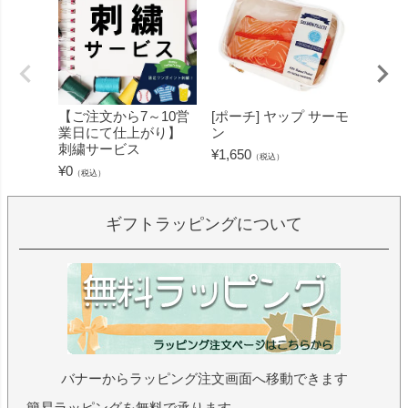
【ご注文から7～10営
[ポーチ] ヤップ サーモ
[フェ
業日にて仕上がり】
ン
ミン 
刺繍サービス
ープル
¥
1,650
（税込）
¥
0
¥
1,430
（税込）
ギフトラッピングについて
バナーからラッピング注文画面へ移動できます
簡易ラッピングを無料で承ります。