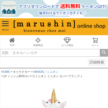
並び順
新着順
古い順
価格が安い順
MENU
価格が高い順
レビュー順
キーワードヒット順
TOP
新着商品
セール商品
カート
検索
詳細検索
HOME
キャラクター
MINION／ミニオン
[ティッシュBOXカバー] ミニオン ミニオン カバーフラッフィ