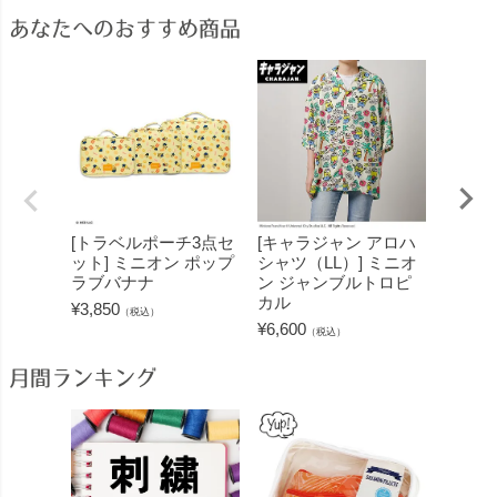
あなたへのおすすめ商品
[トラベルポーチ3点セ
[キャラジャン アロハ
[くる
ット] ミニオン ポップ
シャツ（LL）] ミニオ
オン 
ラブバナナ
ン ジャンブルトロピ
¥
1,430
カル
¥
3,850
（税込）
¥
6,600
（税込）
月間ランキング