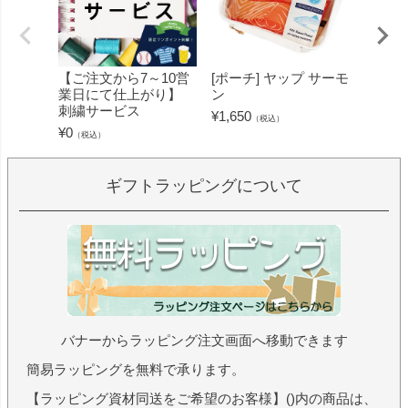
【ご注文から7～10営
[ポーチ] ヤップ サーモ
[フェ
業日にて仕上がり】
ン
ミン 
刺繍サービス
ープル
¥
1,650
（税込）
¥
0
¥
1,430
（税込）
ギフトラッピングについて
バナーからラッピング注文画面へ移動できます
簡易ラッピングを無料で承ります。
【ラッピング資材同送をご希望のお客様】()内の商品は、