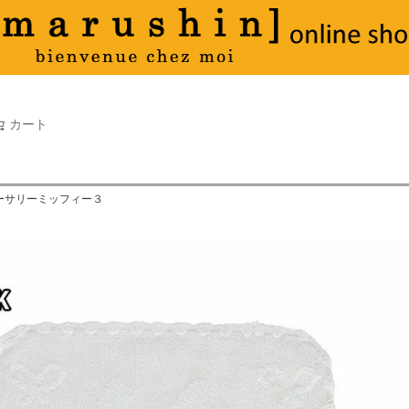
タオル
並び順
新着順
古い順
価格が
キーワードヒット順
検索
カート
検索
バーサリーミッフィー３