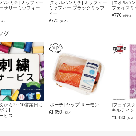
ルハンカチ] ミッフィー
[タオルハンカチ] ミッフィー
[タオルハン
ーサリーミッフィー
ミッフィー ブラックミッフ
フェイスミ
ィー
¥
770
（税込）
¥
770
税込）
（税込）
ング
文から7～10営業日に
[ポーチ] ヤップ サーモン
[フェイスタ
がり】
キルティン
¥
1,650
（税込）
ービス
¥
1,430
（税込）
）