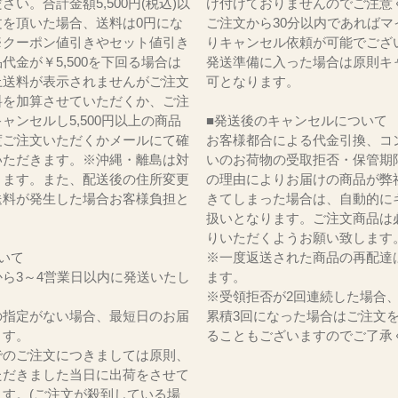
さい。合計金額5,500円(税込)以
け付けておりませんのでご注意
文を頂いた場合、送料は0円にな
ご注文から30分以内であればマ
※クーポン値引きやセット値引き
りキャンセル依頼が可能でござ
代金が￥5,500を下回る場合は
発送準備に入った場合は原則キ
上送料が表示されませんがご注文
可となります。
料を加算させていただくか、ご注
ャンセルし5,500円以上の商品
■発送後のキャンセルについて
度ご注文いただくかメールにて確
お客様都合による代金引換、コ
いただきます。※沖縄・離島は対
いのお荷物の受取拒否・保管期
ります。また、配送後の住所変更
の理由によりお届けの商品が弊
送料が発生した場合お客様負担と
きてしまった場合は、自動的に
。
扱いとなります。ご注文商品は
りいただくようお願い致します
いて
※一度返送された商品の再配達
ら3～4営業日以内に発送いたし
ます。
※受領拒否が2回連続した場合
の指定がない場合、最短日のお届
累積3回になった場合はご注文
ます。
ることもございますのでご了承
でのご注文につきましては原則、
ただきました当日に出荷をさせて
ます。(ご注文が殺到している場