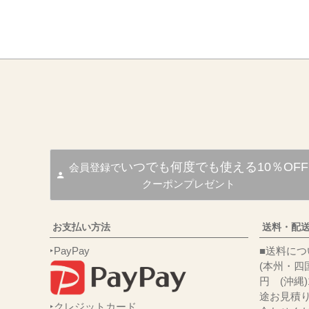
いつでも何度でも使える10％OFF
会員登録で
クーポンプレゼント
お支払い方法
送料・配
‣PayPay
■送
(本州・四国
円 (沖縄
途お見積
‣クレジットカード