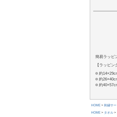
簡易ラッピ
【ラッピン
約14×2
約26×4
約40×5
HOME
刺繍サー
HOME
タオル