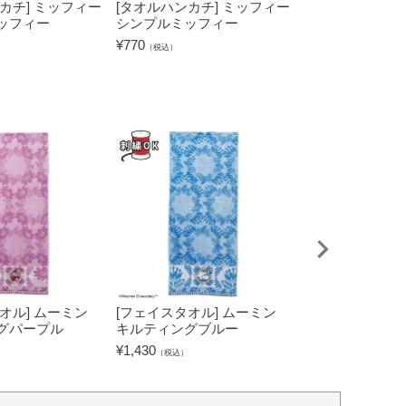
カチ] ミッフィー
[タオルハンカチ] ミッフィー
[タオルハンカチ
ッフィー
シンプルミッフィー
クラシックチェ
¥
770
¥
770
（税込）
（税込）
オル] ムーミン
[フェイスタオル] ムーミン
[タブレットケー
グパープル
キルティングブルー
キャラクターズ
グリーン
¥
1,430
（税込）
¥
2,530
（税込）