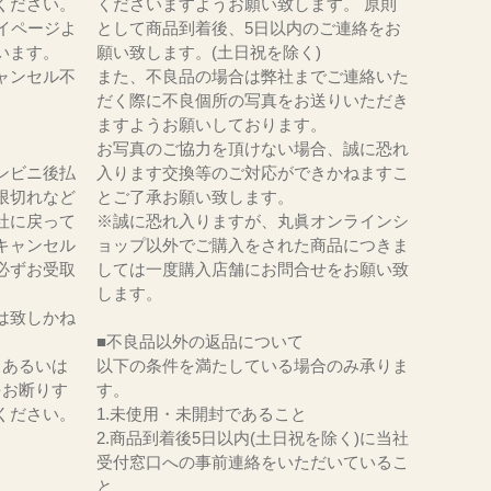
ください。
くださいますようお願い致します。 原則
イページよ
として商品到着後、5日以内のご連絡をお
います。
願い致します。(土日祝を除く)
ャンセル不
また、不良品の場合は弊社までご連絡いた
だく際に不良個所の写真をお送りいただき
ますようお願いしております。
お写真のご協力を頂けない場合、誠に恐れ
ンビニ後払
入ります交換等のご対応ができかねますこ
限切れなど
とご了承お願い致します。
社に戻って
※誠に恐れ入りますが、丸眞オンラインシ
キャンセル
ョップ以外でご購入をされた商品につきま
必ずお受取
しては一度購入店舗にお問合せをお願い致
。
します。
は致しかね
■不良品以外の返品について
、あるいは
以下の条件を満たしている場合のみ承りま
をお断りす
す。
ください。
1.未使用・未開封であること
2.商品到着後5日以内(土日祝を除く)に当社
受付窓口への事前連絡をいただいているこ
と