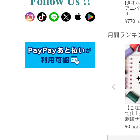
[タオ
アニバ
１
¥
770
（
月間ランキ
【ご注
て仕上
刺繍サ
¥
0
（税込