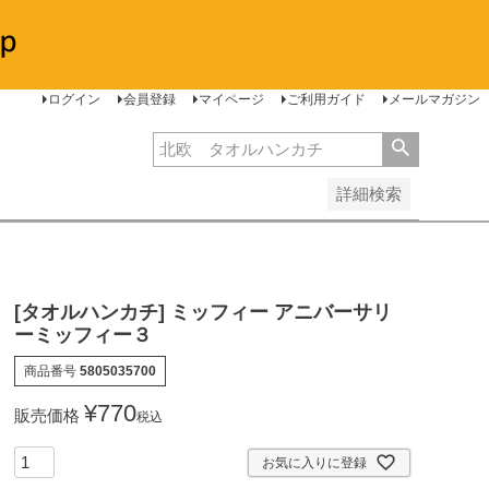
安い順
価格が高い順
レビュー順
ログイン
会員登録
マイページ
ご利用ガイド
メールマガジン
詳細検索
[タオルハンカチ] ミッフィー アニバーサリ
ーミッフィー３
商品番号
5805035700
¥
770
販売価格
税込
お気に入りに登録