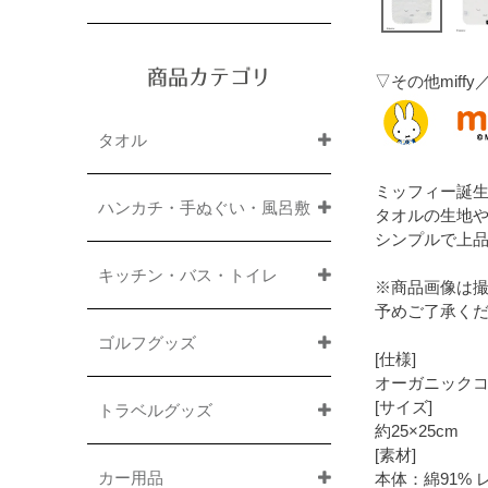
商品カテゴリ
▽その他mif
タオル
ミッフィー誕生7
ハンカチ・手ぬぐい・風呂敷
タオルの生地
シンプルで上
キッチン・バス・トイレ
※商品画像は
予めご了承く
ゴルフグッズ
[仕様]
オーガニック
[サイズ]
トラベルグッズ
約25×25cm
[素材]
カー用品
本体：綿91% 