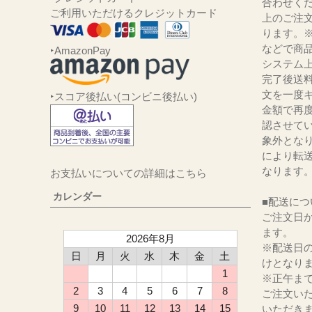
合わせくだ
ご利用いただけるクレジットカード
上のご注
ります。
などで商品
‣AmazonPay
システム
完了後送
文を一度キ
‣スコア後払い(コンビニ後払い)
金額で再
認させて
象外とな
により転
なります
お支払いについての詳細はこちら
カレンダー
■配送につ
ご注文日か
ます。
2026年8月
※配送日
日
月
火
水
木
金
土
けとなり
1
※正午ま
2
3
4
5
6
7
8
ご注文い
9
10
11
12
13
14
15
いただき