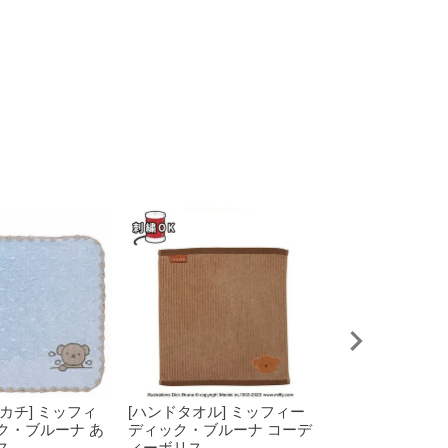
カチ] ミッフィ
[ハンドタオル] ミッフィー
[タブレットケー
ク・ブルーナ あ
ディック・ブルーナ コーデ
ー ディック・
ス
ィーボリス
ノン_ブロイン