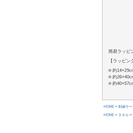
簡易ラッピ
【ラッピン
約14×2
約26×4
約40×5
HOME
刺繍サー
HOME
タオル