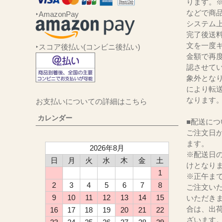
ります。
などで商品
‣AmazonPay
システム
完了後送
文を一度キ
‣スコア後払い(コンビニ後払い)
金額で再
認させて
象外とな
により転
なります
お支払いについての詳細はこちら
カレンダー
■配送につ
ご注文日か
ます。
2026年8月
※配送日
日
月
火
水
木
金
土
けとなり
1
※正午ま
2
3
4
5
6
7
8
ご注文い
9
10
11
12
13
14
15
いただき
合は、出
16
17
18
19
20
21
22
ざいます