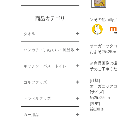
商品カテゴリ
▽その他mif
タオル
オーガニック
ハンカチ・手ぬぐい・風呂敷
およそ25×2
※商品画像は
キッチン・バス・トイレ
予めご了承く
[仕様]
ゴルフグッズ
オーガニック
[サイズ]
約25×25cm
トラベルグッズ
[素材]
綿100％
カー用品