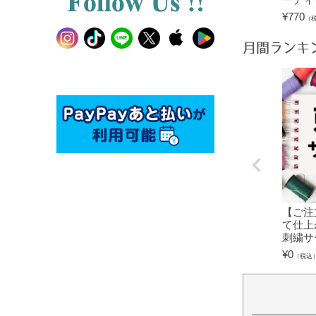
¥
770
（
月間ランキ
【ご注
て仕上
刺繍サ
¥
0
（税込