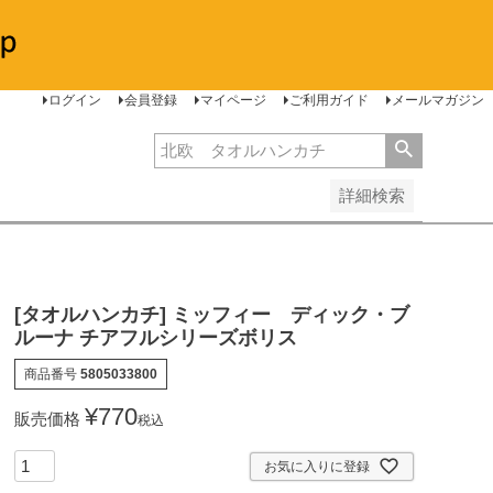
安い順
価格が高い順
レビュー順
ログイン
会員登録
マイページ
ご利用ガイド
メールマガジン
詳細検索
[タオルハンカチ] ミッフィー ディック・ブ
ルーナ チアフルシリーズボリス
商品番号
5805033800
¥
770
販売価格
税込
お気に入りに登録