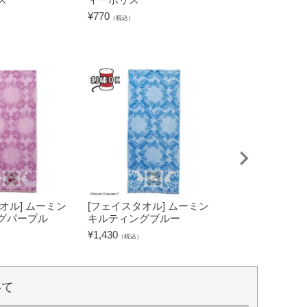
¥
770
¥
3,300
（税込）
（税込）
オル] ムーミン
[フェイスタオル] ムーミン
[タブレットケー
グパープル
キルティングブルー
キャラクターズ
グリーン
¥
1,430
（税込）
¥
2,530
（税込）
いて