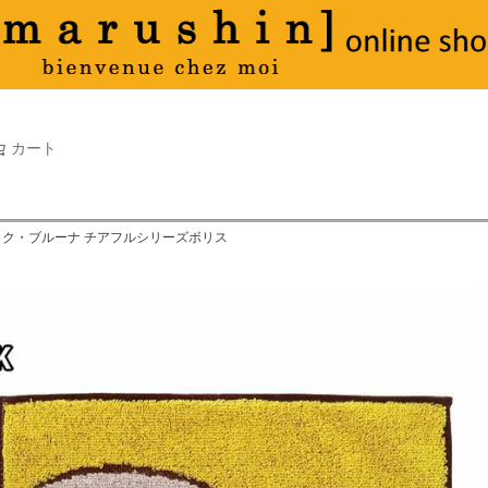
タオル
並び順
新着順
古い順
価格が
キーワードヒット順
検索
カート
検索
ック・ブルーナ チアフルシリーズボリス