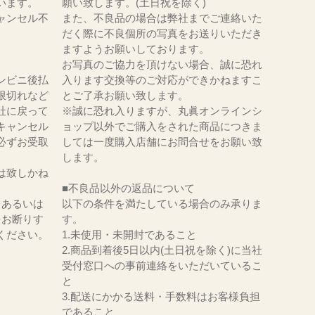
います。
願い致します。(土日祝を除く)
ャンセル不
また、不良品の場合は弊社までご連絡いた
だく際に不良個所の写真をお送りいただき
ますようお願いしております。
お写真のご協力を頂けない場合、誠に恐れ
ンビニ後払
入ります交換等のご対応ができかねますこ
限切れなど
とご了承お願い致します。
社に戻って
※誠に恐れ入りますが、丸眞オンラインシ
キャンセル
ョップ以外でご購入をされた商品につきま
必ずお受取
しては一度購入店舗にお問合せをお願い致
。
します。
は致しかね
■不良品以外の返品について
、あるいは
以下の条件を満たしている場合のみ承りま
をお断りす
す。
ください。
1.未使用・未開封であること
2.商品到着後5日以内(土日祝を除く)に当社
受付窓口への事前連絡をいただいているこ
と
3.配送にかかる送料・手数料はお客様負担
であること