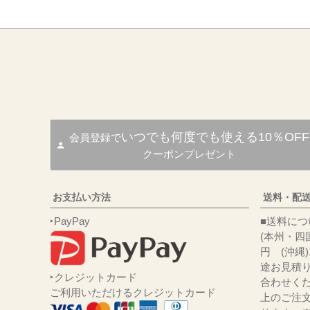
いつでも何度でも使える10％OFF
会員登録で
クーポンプレゼント
お支払い方法
送料・配
‣PayPay
■送
(本州・四国
円 (沖縄
途お見積
‣クレジットカード
合わせくだ
ご利用いただけるクレジットカード
上のご注