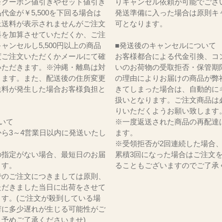
※クーポン値引きやセット値引き
りキャンセル依頼が可能でござ
代金が￥5,500を下回る場合は
発送準備に入った場合は原則キ
上送料が表示されませんがご注文
可となります。
料を加算させていただくか、ご注
ャンセルし5,500円以上の商品
■発送後のキャンセルについて
度ご注文いただくかメールにて確
お客様都合による代金引換、コ
いただきます。※沖縄・離島は対
いのお荷物の受取拒否・保管期
ります。また、配送後の住所変更
の理由によりお届けの商品が弊
送料が発生した場合お客様負担と
きてしまった場合は、自動的に
。
扱いとなります。ご注文商品は
りいただくようお願い致します
いて
※一度返送された商品の再配達
ら3～4営業日以内に発送いたし
ます。
※受領拒否が2回連続した場合
の指定がない場合、最短日のお届
累積3回になった場合はご注文
ます。
ることもございますのでご了承
でのご注文につきましては原則、
ただきました当日に出荷をさせて
ます。(ご注文が殺到している場
荷に多少遅れが生じる可能性がご
。予めご了承くださいませ)