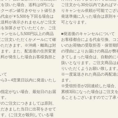
文を頂いた場合、送料は0円にな
ご注文から30分以内であればマ
※クーポン値引きやセット値引き
りキャンセル依頼が可能でござ
代金が￥5,500を下回る場合は
発送準備に入った場合は原則キ
上送料が表示されませんがご注文
可となります。
料を加算させていただくか、ご注
ャンセルし5,500円以上の商品
■発送後のキャンセルについて
度ご注文いただくかメールにて確
お客様都合による代金引換、コ
いただきます。※沖縄・離島は対
いのお荷物の受取拒否・保管期
ります。また、配送後の住所変更
の理由によりお届けの商品が弊
送料が発生した場合お客様負担と
きてしまった場合は、自動的に
。
扱いとなります。ご注文商品は
りいただくようお願い致します
いて
※一度返送された商品の再配達
ら3～4営業日以内に発送いたし
ます。
※受領拒否が2回連続した場合
の指定がない場合、最短日のお届
累積3回になった場合はご注文
ます。
ることもございますのでご了承
でのご注文につきましては原則、
ただきました当日に出荷をさせて
ます。(ご注文が殺到している場