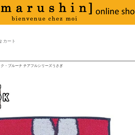
タオル
並び順
新着順
古い順
価格が
キーワードヒット順
検索
カート
検索
ック・ブルーナ チアフルシリーズうさぎ