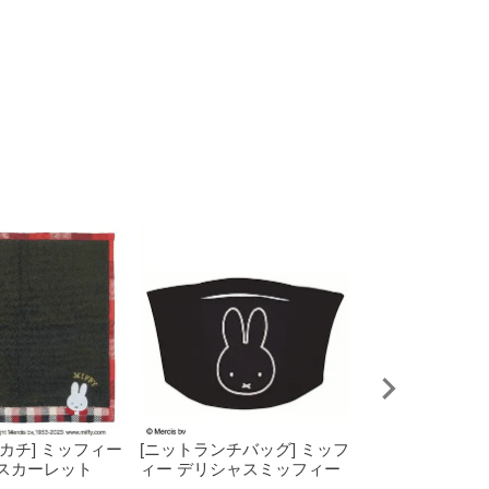
カチ] ミッフィー
[ニットランチバッグ] ミッフ
【2026福袋 対
スカーレット
ィー デリシャスミッフィー
り5点購入で税込み
円！】 [ハンカチ