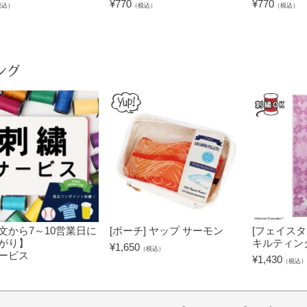
¥
770
¥
770
税込）
（税込）
（税込）
ング
文から7～10営業日に
[ポーチ] ヤップ サーモン
[フェイスタ
がり】
キルティン
¥
1,650
（税込）
ービス
¥
1,430
（税込）
）