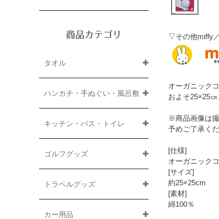
商品カテゴリ
▽その他mif
タオル
オーガニック
ハンカチ・手ぬぐい・風呂敷
およそ25×2
※商品画像は
キッチン・バス・トイレ
予めご了承く
[仕様]
ゴルフグッズ
オーガニック
[サイズ]
約25×25cm
トラベルグッズ
[素材]
綿100％
カー用品