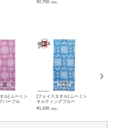
¥
2,750
（税込）
フィー ハッピ
イズ
¥
440
（税込）
オル] ムーミン
[フェイスタオル] ムーミン
[タブレットケー
グパープル
キルティングブルー
キャラクターズ
グリーン
¥
1,430
（税込）
¥
2,530
（税込）