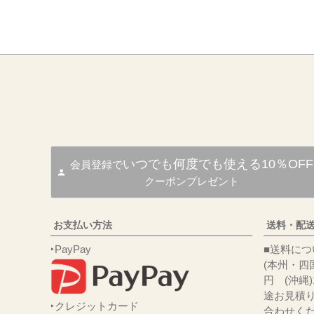
いつでも何度でも使える10％OFF
会員登録で
クーポンプレゼント
お支払い方法
送料・配
‣PayPay
■送
(本州・四国
円 (沖縄
途お見積
‣クレジットカード
合わせくだ