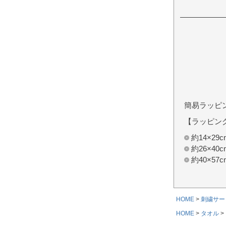
簡易ラッピ
【ラッピン
約14×2
約26×4
約40×5
HOME
刺繍サー
HOME
タオル