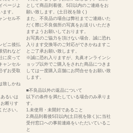
イページよ
として商品到着後、5日以内のご連絡をお
います。
願い致します。(土日祝を除く)
ャンセル不
また、不良品の場合は弊社までご連絡いた
だく際に不良個所の写真をお送りいただき
ますようお願いしております。
お写真のご協力を頂けない場合、誠に恐れ
ンビニ後払
入ります交換等のご対応ができかねますこ
限切れなど
とご了承お願い致します。
社に戻って
※誠に恐れ入りますが、丸眞オンラインシ
キャンセル
ョップ以外でご購入をされた商品につきま
必ずお受取
しては一度購入店舗にお問合せをお願い致
。
します。
は致しかね
■不良品以外の返品について
、あるいは
以下の条件を満たしている場合のみ承りま
をお断りす
す。
ください。
1.未使用・未開封であること
2.商品到着後5日以内(土日祝を除く)に当社
受付窓口への事前連絡をいただいているこ
と