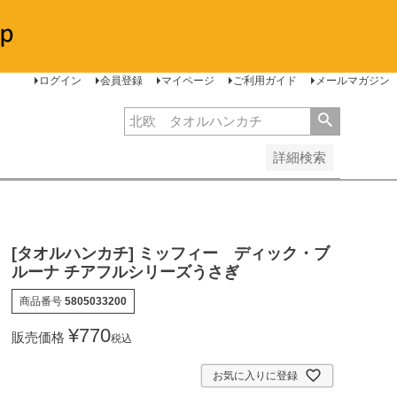
安い順
価格が高い順
レビュー順
ログイン
会員登録
マイページ
ご利用ガイド
メールマガジン
詳細検索
[タオルハンカチ] ミッフィー ディック・ブ
ルーナ チアフルシリーズうさぎ
商品番号
5805033200
¥
770
販売価格
税込
お気に入りに登録