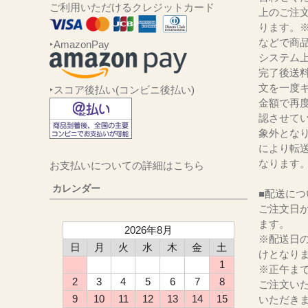
ご利用いただけるクレジットカード
上のご注
ります。
などで商品
‣AmazonPay
システム
完了後送
文を一度キ
‣スコア後払い(コンビニ後払い)
金額で再
認させて
象外とな
により転
なります
お支払いについての詳細はこちら
カレンダー
■配送につ
ご注文日か
ます。
2026年8月
※配送日
日
月
火
水
木
金
土
けとなり
1
※正午ま
2
3
4
5
6
7
8
ご注文い
9
10
11
12
13
14
15
いただき