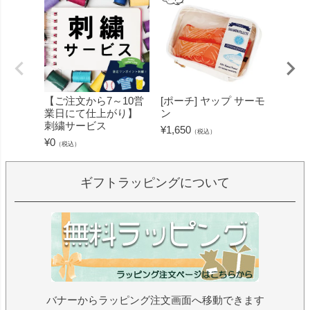
【ご注文から7～10営
[ポーチ] ヤップ サーモ
[フェ
業日にて仕上がり】
ン
ミン 
刺繍サービス
ープル
¥
1,650
（税込）
¥
0
¥
1,430
（税込）
ギフトラッピングについて
バナーからラッピング注文画面へ移動できます