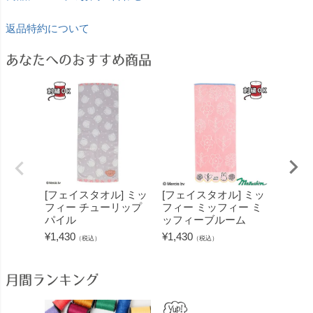
返品特約について
あなたへのおすすめ商品
[フェイスタオル] ミッ
[フェイスタオル] ミッ
[フェ
フィー チューリップ
フィー ミッフィー ミ
フィー
パイル
ッフィーブルーム
フィー
¥
1,430
¥
1,430
¥
1,430
（税込）
（税込）
月間ランキング