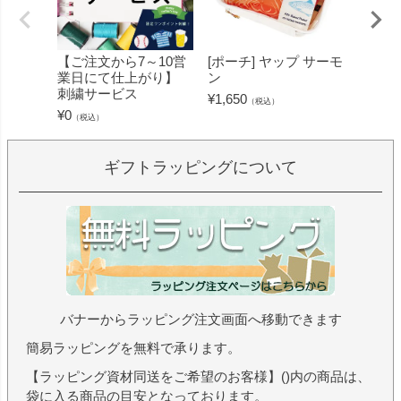
【ご注文から7～10営
[ポーチ] ヤップ サーモ
[フェ
業日にて仕上がり】
ン
ミン 
刺繍サービス
ープル
¥
1,650
（税込）
¥
0
¥
1,430
（税込）
ギフトラッピングについて
バナーからラッピング注文画面へ移動できます
簡易ラッピングを無料で承ります。
【ラッピング資材同送をご希望のお客様】()内の商品は、
袋に入る商品の目安となっております。