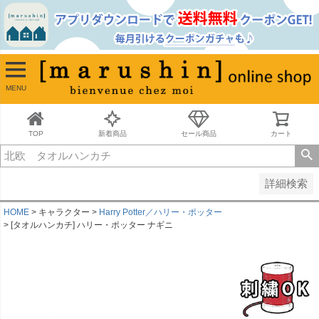
並び順
新着順
古い順
価格が安い順
MENU
価格が高い順
レビュー順
キーワードヒット順
TOP
新着商品
セール商品
カート
検索
詳細検索
HOME
キャラクター
Harry Potter／ハリー・ポッター
[タオルハンカチ] ハリー・ポッター ナギニ