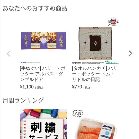
あなたへのおすすめ商品
[手ぬぐい] ハリー・ポ
[タオルハンカチ] ハリ
[手ぬ
ッター アルバス・ダ
ー・ポッター トム・
ッター
ンブルドア
リドルの日記
ロス駅
¥
1,100
¥
770
¥
1,100
（税込）
（税込）
月間ランキング