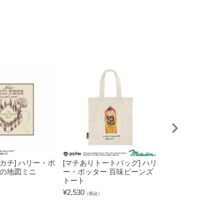
カチ] ハリー・ポ
[マチありトートバッグ] ハリ
[マチありトート
びの地図ミニ
ー・ポッター 百味ビーンズ
ー・ポッター 
トート
トート
¥
2,530
¥
2,530
（税込）
（税込）