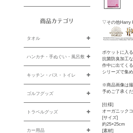
商品カテゴリ
▽その他Harr
タオル
ポケットに入
ハンカチ・手ぬぐい・風呂敷
抗菌防臭加工
作中に出てくる
シリーズで集め
キッチン・バス・トイレ
※商品画像は
予めご了承く
ゴルフグッズ
[仕様]
オーガニック
トラベルグッズ
[サイズ]
約25×25cm
カー用品
[素材]