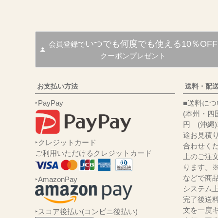
いつでも何度でも使える10％OFF
会員登録で
クーポンプレゼント
お支払い方法
送料・配
‣PayPay
■送
(本州・四国
円 (沖縄
途お見積
‣クレジットカード
合わせくだ
ご利用いただけるクレジットカード
上のご注
ります。
などで商品
‣AmazonPay
システム
完了後送
文を一度キ
‣スコア後払い(コンビニ後払い)