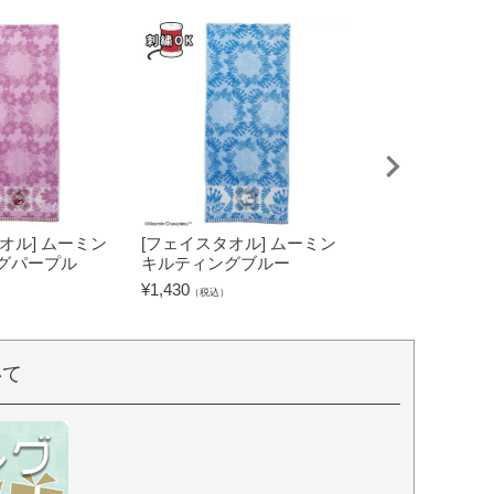
オル] ムーミン
[フェイスタオル] ムーミン
[タブレットケー
グパープル
キルティングブルー
キャラクターズ
グリーン
¥
1,430
（税込）
¥
2,530
（税込）
いて