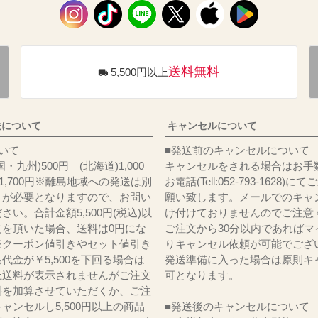
送料無料
5,500円以上
送について
キャンセルについて
料について
■発送前のキャンセルについて
・九州)500円 (北海道)1,000
キャンセルをされる場合はお手
)1,700円※離島地域への発送は別
お電話(Tell:052-793-1628)
りが必要となりますので、お問い
願い致します。メールでのキャ
さい。合計金額5,500円(税込)以
け付けておりませんのでご注意
文を頂いた場合、送料は0円にな
ご注文から30分以内であればマ
※クーポン値引きやセット値引き
りキャンセル依頼が可能でござ
代金が￥5,500を下回る場合は
発送準備に入った場合は原則キ
上送料が表示されませんがご注文
可となります。
料を加算させていただくか、ご注
ャンセルし5,500円以上の商品
■発送後のキャンセルについて