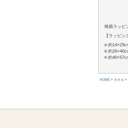
簡易ラッピ
【ラッピン
約14×2
約26×4
約40×5
HOME
タオル