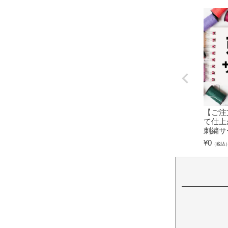
【ご注
て仕上
刺繍サ
¥
0
（税込