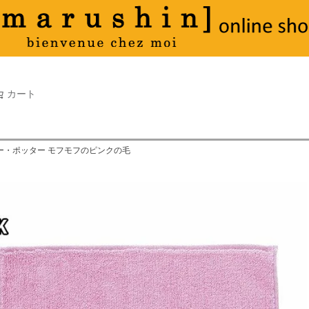
タオル
並び順
新着順
古い順
価格が
キーワードヒット順
検索
カート
検索
リー・ポッター モフモフのピンクの毛