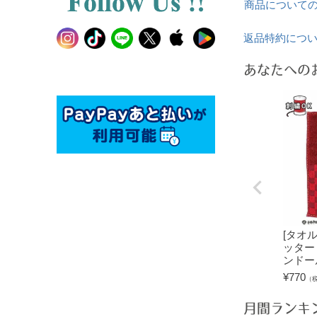
商品について
返品特約につ
あなたへの
[タオ
ッター
ンドー
¥
770
（
月間ランキ