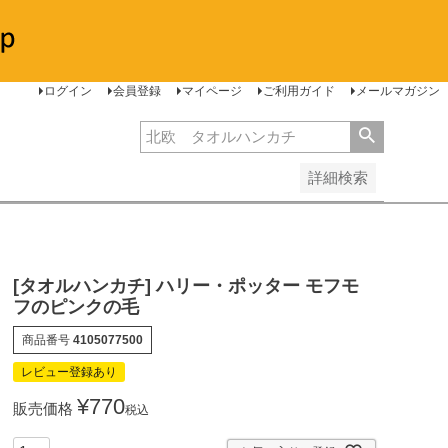
安い順
価格が高い順
レビュー順
ログイン
会員登録
マイページ
ご利用ガイド
メールマガジン
詳細検索
[タオルハンカチ] ハリー・ポッター モフモ
フのピンクの毛
商品番号
4105077500
レビュー登録あり
¥
770
販売価格
税込