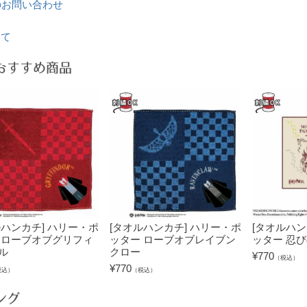
のお問い合わせ
いて
おすすめ商品
ルハンカチ] ハリー・ポ
[タオルハンカチ] ハリー・ポ
[タオルハン
 ローブオブグリフィ
ッター ローブオブレイブン
ッター 忍
ル
クロー
¥
770
（税込）
¥
770
税込）
（税込）
ング