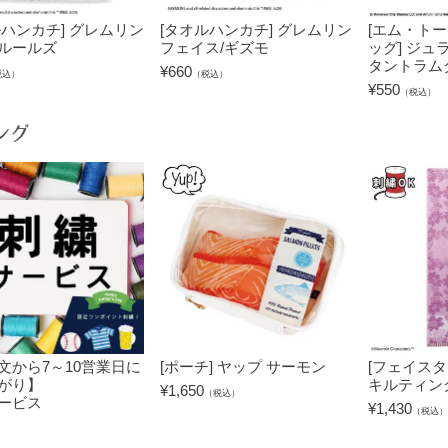
ルハンカチ] グレムリン
[タオルハンカチ] グレムリン
[エム・ト
ルールズ
フェイス/ギズモ
ッグ] ジ
タントラム
¥
660
税込）
（税込）
¥
550
（税込）
ング
文から7～10営業日に
[ポーチ] ヤップ サーモン
[フェイスタ
がり】
キルティン
¥
1,650
（税込）
ービス
¥
1,430
（税込）
）