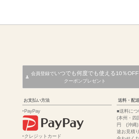
いつでも何度でも使える10％OFF
会員登録で
クーポンプレゼント
お支払い方法
送料・配
‣PayPay
■送
(本州・四国
円 (沖縄
途お見積
‣クレジットカード
合わせくだ