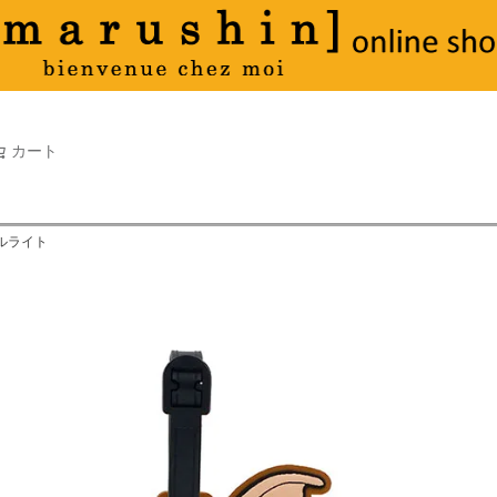
タオル
並び順
新着順
古い順
価格が
キーワードヒット順
検索
カート
検索
ールライト