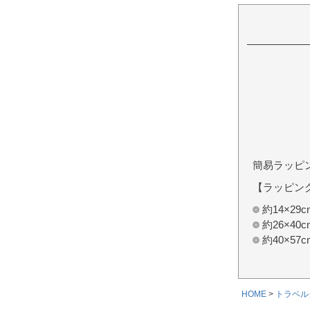
簡易ラッピ
【ラッピン
約14×2
約26×4
約40×5
HOME
トラベル