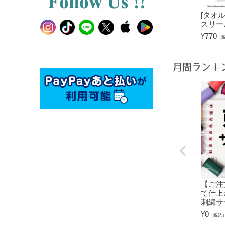
[タオ
スリー
¥
770
（
月間ランキ
【ご注
て仕上
刺繍サ
¥
0
（税込