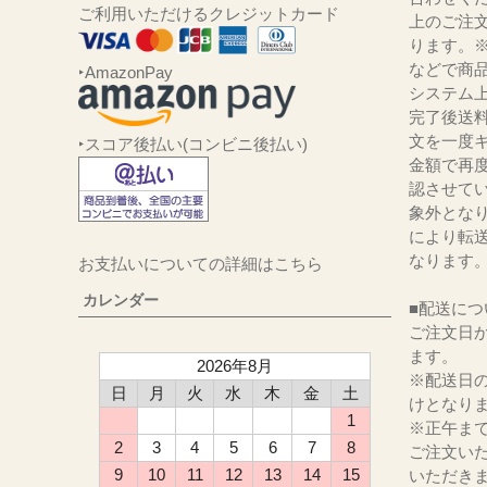
ご利用いただけるクレジットカード
上のご注
ります。
などで商品
‣AmazonPay
システム
完了後送
文を一度キ
‣スコア後払い(コンビニ後払い)
金額で再
認させて
象外とな
により転
なります
お支払いについての詳細はこちら
カレンダー
■配送につ
ご注文日か
ます。
2026年8月
※配送日
日
月
火
水
木
金
土
けとなり
1
※正午ま
2
3
4
5
6
7
8
ご注文い
9
10
11
12
13
14
15
いただき