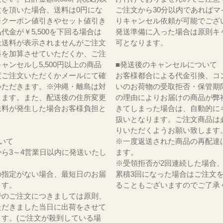
文を頂いた場合、送料は0円にな
ご注文から30分以内であればマ
※クーポン値引きやセット値引き
りキャンセル依頼が可能でござ
代金が￥5,500を下回る場合は
発送準備に入った場合は原則キ
上送料が表示されませんがご注文
可となります。
料を加算させていただくか、ご注
ャンセルし5,500円以上の商品
■発送後のキャンセルについて
度ご注文いただくかメールにて確
お客様都合による代金引換、コ
いただきます。※沖縄・離島は対
いのお荷物の受取拒否・保管期
ります。また、配送後の住所変更
の理由によりお届けの商品が弊
送料が発生した場合お客様負担と
きてしまった場合は、自動的に
。
扱いとなります。ご注文商品は
りいただくようお願い致します
いて
※一度返送された商品の再配達
ら3～4営業日以内に発送いたし
ます。
※受領拒否が2回連続した場合
の指定がない場合、最短日のお届
累積3回になった場合はご注文
ます。
ることもございますのでご了承
でのご注文につきましては原則、
ただきました当日に出荷をさせて
ます。(ご注文が殺到している場