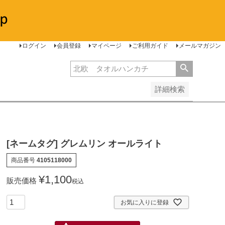
安い順
価格が高い順
レビュー順
ログイン
会員登録
マイページ
ご利用ガイド
メールマガジン
詳細検索
[ネームタグ] グレムリン オールライト
商品番号
4105118000
¥
1,100
販売価格
税込
お気に入りに登録