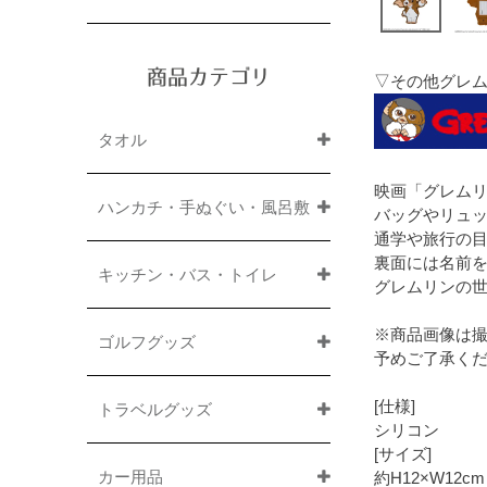
商品カテゴリ
▽その他グレ
タオル
映画「グレム
ハンカチ・手ぬぐい・風呂敷
バッグやリュッ
通学や旅行の
裏面には名前
キッチン・バス・トイレ
グレムリンの
※商品画像は
ゴルフグッズ
予めご了承く
[仕様]
トラベルグッズ
シリコン
[サイズ]
カー用品
約H12×W12