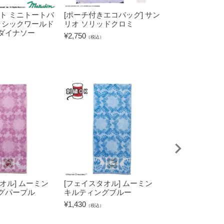
ート ミニトートバ
[ポーチ付きエコバッグ] サン
[ネームタグ] 
ュラシックワールド
リオ ソリッドクロミ
ー ケーキ/シン
ダイナソー
¥
2,750
¥
1,430
（税込）
（税込）
オル] ムーミン
[フェイスタオル] ムーミン
[タブレットケー
グパープル
キルティングブルー
キャラクターズ
グリーン
¥
1,430
（税込）
¥
2,530
（税込）