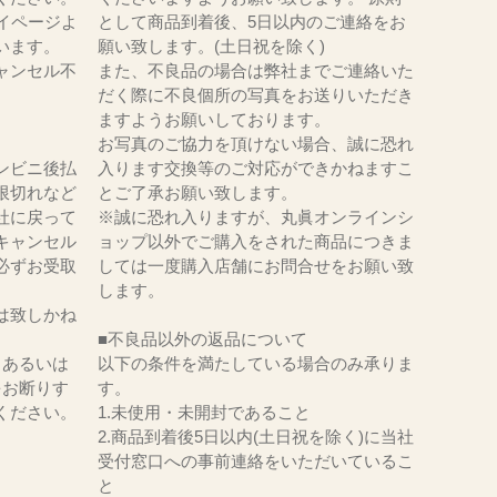
イページよ
として商品到着後、5日以内のご連絡をお
います。
願い致します。(土日祝を除く)
ャンセル不
また、不良品の場合は弊社までご連絡いた
だく際に不良個所の写真をお送りいただき
ますようお願いしております。
お写真のご協力を頂けない場合、誠に恐れ
ンビニ後払
入ります交換等のご対応ができかねますこ
限切れなど
とご了承お願い致します。
社に戻って
※誠に恐れ入りますが、丸眞オンラインシ
キャンセル
ョップ以外でご購入をされた商品につきま
必ずお受取
しては一度購入店舗にお問合せをお願い致
。
します。
は致しかね
■不良品以外の返品について
、あるいは
以下の条件を満たしている場合のみ承りま
をお断りす
す。
ください。
1.未使用・未開封であること
2.商品到着後5日以内(土日祝を除く)に当社
受付窓口への事前連絡をいただいているこ
と