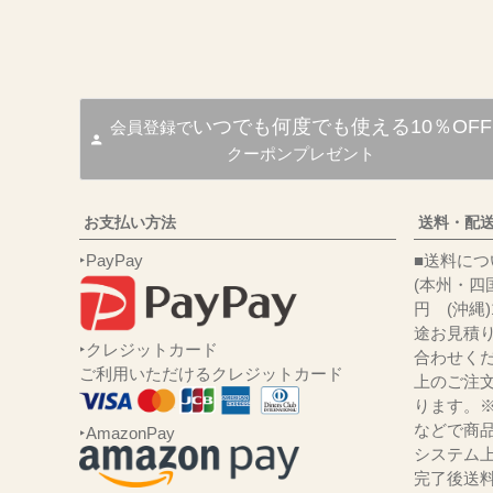
いつでも何度でも使える10％OFF
会員登録で
クーポンプレゼント
お支払い方法
送料・配
‣PayPay
■送
(本州・四国
円 (沖縄
途お見積
‣クレジットカード
合わせくだ
ご利用いただけるクレジットカード
上のご注
ります。
などで商品
‣AmazonPay
システム
完了後送