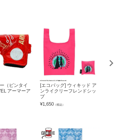
バー（ピンタイ
[エコバッグ] ウィキッド ア
[タオルハンカチ
VEL アーマーア
ンライクリーフレンドシッ
ィ プリティヒ
プ
¥
660
（税込）
¥
1,650
（税込）