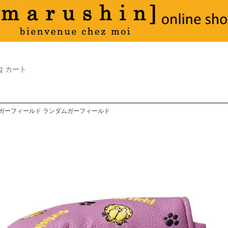
タオル
並び順
新着順
古い順
価格が
キーワードヒット順
検索
カート
検索
 ガーフィールド ランダムガーフィールド