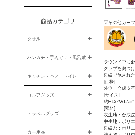
商品カテゴリ
▽その他ガー
タオル
ハンカチ・手ぬぐい・風呂敷
ラウンド中に
クラブを傷つ
刺繍で施され
キッチン・バス・トイレ
[仕様]
外側：合成皮
ゴルフグッズ
[サイズ]
約H13×W17.5
[素材]
トラベルグッズ
表生地：合成
中生地：ポリエス
刺繍糸：ポリエ
カー用品
詰め物：ポリ