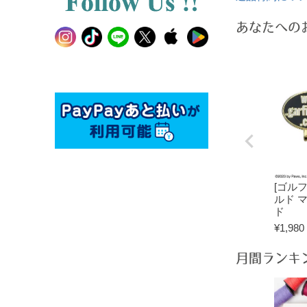
あなたへの
[ゴル
ルド 
ド
¥
1,980
月間ランキ