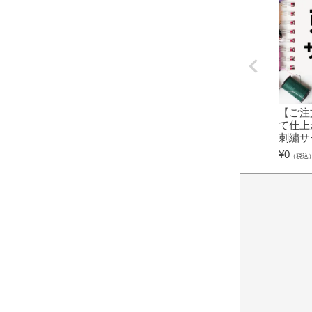
【ご注
て仕上
刺繍サ
¥
0
（税込