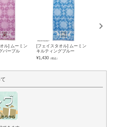
オル] ムーミン
[フェイスタオル] ムーミン
[タブレットケー
グパープル
キルティングブルー
キャラクターズ
グリーン
¥
1,430
（税込）
¥
2,530
（税込）
いて