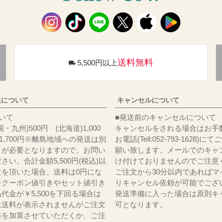
送料無料
5,500円以上
送について
キャンセルについて
料について
■発送前のキャンセルについて
・九州)500円 (北海道)1,000
キャンセルをされる場合はお手
)1,700円※離島地域への発送は別
お電話(Tell:052-793-1628)
りが必要となりますので、お問い
願い致します。メールでのキャ
さい。合計金額5,500円(税込)以
け付けておりませんのでご注意
文を頂いた場合、送料は0円にな
ご注文から30分以内であればマ
※クーポン値引きやセット値引き
りキャンセル依頼が可能でござ
代金が￥5,500を下回る場合は
発送準備に入った場合は原則キ
上送料が表示されませんがご注文
可となります。
料を加算させていただくか、ご注