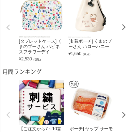
[タブレットケース] く
[巾着ポーチ] くまのプ
[ミニ
まのプーさん ハピネ
ーさん ハローハニー
ーさん
スフラワーデイ
ン
¥
1,650
（税込）
¥
2,530
¥
3,850
（税込）
月間ランキング
【ご注文から7～10営
[ポーチ] ヤップ サーモ
[フェ