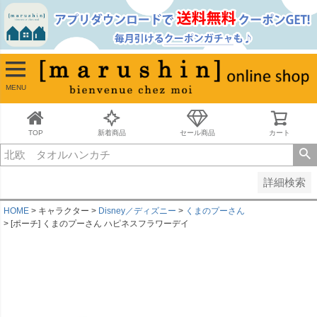
並び順
新着順
古い順
価格が安い順
MENU
価格が高い順
レビュー順
キーワードヒット順
TOP
新着商品
セール商品
カート
検索
詳細検索
HOME
キャラクター
Disney／ディズニー
くまのプーさん
[ポーチ] くまのプーさん ハピネスフラワーデイ