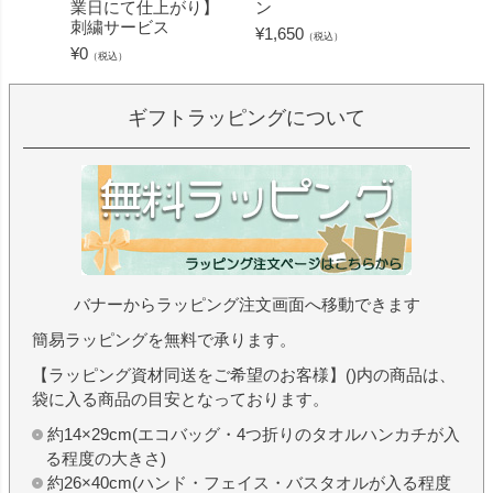
業日にて仕上がり】
ン
ミン 
刺繍サービス
ープル
¥
1,650
（税込）
¥
0
¥
1,430
（税込）
ギフトラッピングについて
バナーからラッピング注文画面へ移動できます
簡易ラッピングを無料で承ります。
【ラッピング資材同送をご希望のお客様】()内の商品は、
袋に入る商品の目安となっております。
約14×29cm(エコバッグ・4つ折りのタオルハンカチが入
る程度の大きさ)
約26×40cm(ハンド・フェイス・バスタオルが入る程度