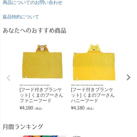
商品についてのお問い合わせ
返品特約について
あなたへのおすすめ商品
[フード付きブランケ
[フード付きブランケ
[2wa
ット] くまのプーさん
ット] くまのプーさん
ンOPI
ファニーフード
ハニーフード
さん 
ロー
¥
4,180
¥
4,180
（税込）
（税込）
¥
4,180
月間ランキング