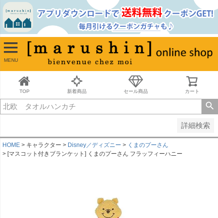
並び順
新着順
古い順
価格が安い順
MENU
価格が高い順
レビュー順
キーワードヒット順
TOP
新着商品
セール商品
カート
検索
詳細検索
HOME
キャラクター
Disney／ディズニー
くまのプーさん
[マスコット付きブランケット] くまのプーさん フラッフィーハニー