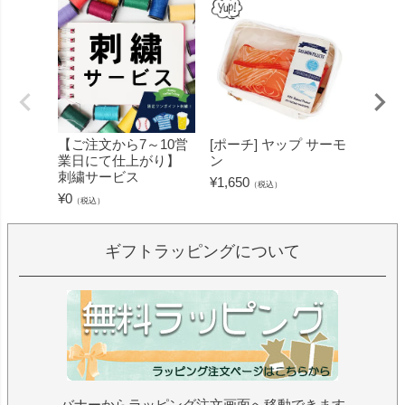
【ご注文から7～10営
[ポーチ] ヤップ サーモ
[フェ
業日にて仕上がり】
ン
ミン 
刺繍サービス
ープル
¥
1,650
（税込）
¥
0
¥
1,430
（税込）
ギフトラッピングについて
バナーからラッピング注文画面へ移動できます