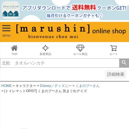
並び順
新着順
古い順
価格が安い順
MENU
価格が高い順
レビュー順
キーワードヒット順
TOP
新着商品
セール商品
カート
検索
詳細検索
HOME
キャラクター
Disney／ディズニー
くまのプーさん
[トイレマットOPIST] くまのプーさん 気まぐれデイズ