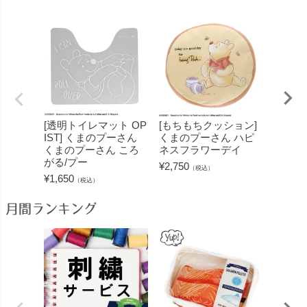
[透明トイレマット OP
[もちもちクッション]
[キッ
IST] くまのプーさん
くまのプーさん ハピ
のプー
くまのプーさん ころ
ネスフラワーデイ
フラワ
がる/プー
¥
2,750
¥
2,200
（税込）
¥
1,650
（税込）
月間ランキング