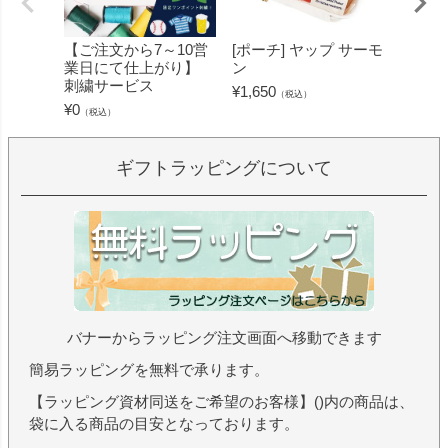
【ご注文から7～10営
[ポーチ] ヤップ サーモ
[フェ
業日にて仕上がり】
ン
ミン 
刺繍サービス
ープル
¥
1,650
（税込）
¥
0
¥
1,430
（税込）
ギフトラッピングについて
バナーからラッピング注文画面へ移動できます
簡易ラッピングを無料で承ります。
【ラッピング資材同送をご希望のお客様】()内の商品は、
袋に入る商品の目安となっております。