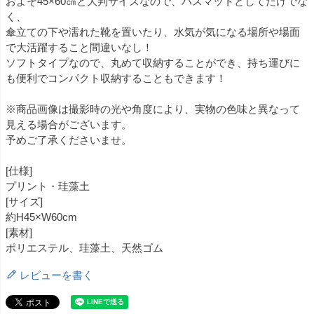
およそ45×60㎝と大判サイズなので、バスマットとしてだけでな
く、
傘立ての下や濡れた靴を置いたり、水気が気になる場所や場面
で大活躍すること間違いなし！
ソフトタイプなので、丸めて収納することができ、持ち運びに
も便利でコンパクト収納することもできます！
※商品画像は撮影時の光や角度により、実物の色味と異なって
見える場合がございます。
予めご了承くださいませ。
[仕様]
プリント・珪藻土
[サイズ]
約H45×W60cm
[素材]
ポリエステル、珪藻土、天然ゴム
レビューを書く