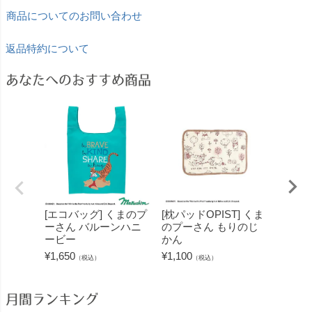
商品についてのお問い合わせ
返品特約について
あなたへのおすすめ商品
[エコバッグ] くまのプ
[枕パッドOPIST] くま
[珪藻
ーさん バルーンハニ
のプーさん もりのじ
ジェリ
ービー
かん
たり
¥
1,650
¥
1,100
¥
1,100
（税込）
（税込）
月間ランキング