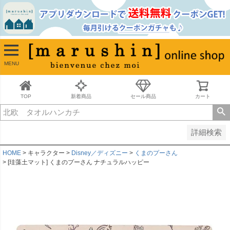
並び順
新着順
古い順
価格が安い順
MENU
価格が高い順
レビュー順
キーワードヒット順
TOP
新着商品
セール商品
カート
検索
詳細検索
HOME
キャラクター
Disney／ディズニー
くまのプーさん
[珪藻土マット] くまのプーさん ナチュラルハッピー